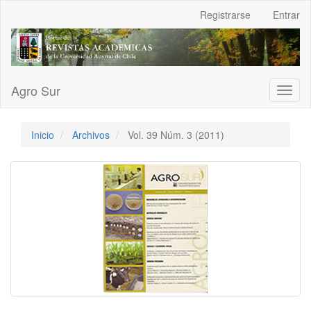
Navegación
Registrarse
Entrar
principal
Contenido
principal
Barra
lateral
Agro Sur
Toggl
naviga
Inicio
Archivos
Vol. 39 Núm. 3 (2011)