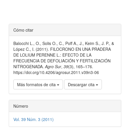
Detalles
Cómo citar
del
Balocchi L., O., Solis O., C., Poff A., J., Keim S., J. P., &
artículo
López C., I. (2011). FILOCRONO EN UNA PRADERA
DE LOLIUM PERENNE L.: EFECTO DE LA
FRECUENCIA DE DEFOLIACIÓN Y FERTILIZACIÓN
NITROGENADA.
Agro Sur
,
39
(3), 165–176.
https://doi.org/10.4206/agrosur.2011.v39n3-06
Más formatos de cita
Descargar cita
Número
Vol. 39 Núm. 3 (2011)