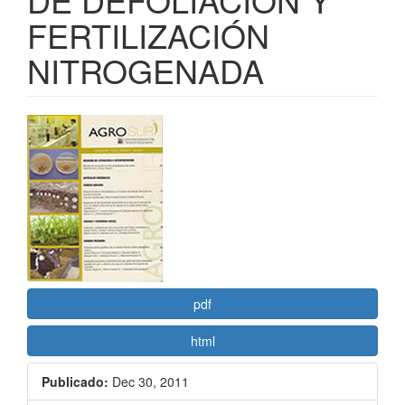
FERTILIZACIÓN
NITROGENADA
Barra
lateral
del
artículo
pdf
html
Publicado:
Dec 30, 2011