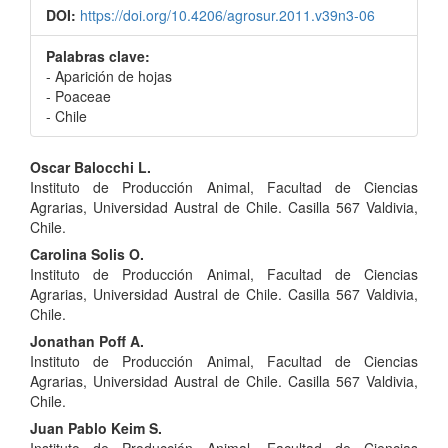
DOI:
https://doi.org/10.4206/agrosur.2011.v39n3-06
Palabras clave:
- Aparición de hojas
- Poaceae
- Chile
Contenido
Oscar Balocchi L.
Instituto de Producción Animal, Facultad de Ciencias
principal
Agrarias, Universidad Austral de Chile. Casilla 567 Valdivia,
del
Chile.
Carolina Solis O.
artículo
Instituto de Producción Animal, Facultad de Ciencias
Agrarias, Universidad Austral de Chile. Casilla 567 Valdivia,
Chile.
Jonathan Poff A.
Instituto de Producción Animal, Facultad de Ciencias
Agrarias, Universidad Austral de Chile. Casilla 567 Valdivia,
Chile.
Juan Pablo Keim S.
Instituto de Producción Animal, Facultad de Ciencias