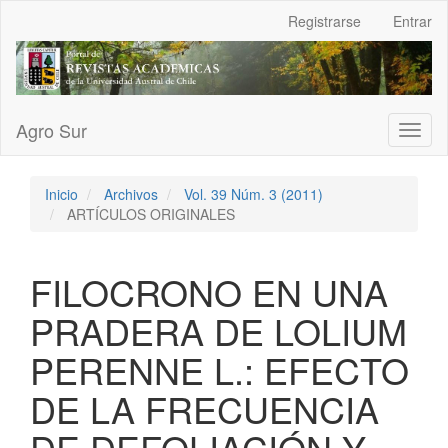
Navegación
Registrarse
Entrar
principal
Contenido
principal
Barra
lateral
Agro Sur
Toggl
naviga
Inicio
Archivos
Vol. 39 Núm. 3 (2011)
ARTÍCULOS ORIGINALES
FILOCRONO EN UNA
PRADERA DE LOLIUM
PERENNE L.: EFECTO
DE LA FRECUENCIA
DE DEFOLIACIÓN Y