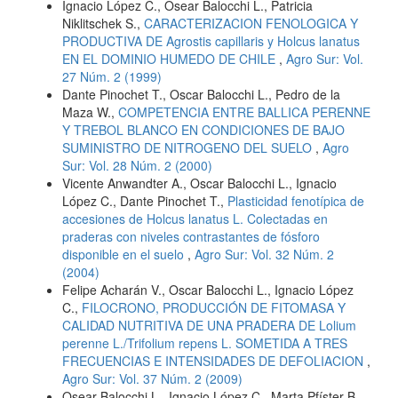
Ignacio López C., Osear Balocchi L., Patricia
Niklitschek S.,
CARACTERIZACION FENOLOGICA Y
PRODUCTIVA DE Agrostis capillaris y Holcus lanatus
EN EL DOMINIO HUMEDO DE CHILE
,
Agro Sur: Vol.
27 Núm. 2 (1999)
Dante Pinochet T., Oscar Balocchi L., Pedro de la
Maza W.,
COMPETENCIA ENTRE BALLICA PERENNE
Y TREBOL BLANCO EN CONDICIONES DE BAJO
SUMINISTRO DE NITROGENO DEL SUELO
,
Agro
Sur: Vol. 28 Núm. 2 (2000)
Vicente Anwandter A., Oscar Balocchi L., Ignacio
López C., Dante Pinochet T.,
Plasticidad fenotípica de
accesiones de Holcus lanatus L. Colectadas en
praderas con niveles contrastantes de fósforo
disponible en el suelo
,
Agro Sur: Vol. 32 Núm. 2
(2004)
Felipe Acharán V., Oscar Balocchi L., Ignacio López
C.,
FILOCRONO, PRODUCCIÓN DE FITOMASA Y
CALIDAD NUTRITIVA DE UNA PRADERA DE Lolium
perenne L./Trifolium repens L. SOMETIDA A TRES
FRECUENCIAS E INTENSIDADES DE DEFOLIACION
,
Agro Sur: Vol. 37 Núm. 2 (2009)
Osear Balocchi L., Ignacio López C., Marta Pfíster B.,