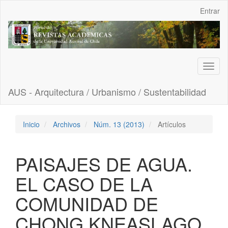
Navegación
Entrar
principal
Contenido
principal
Barra
lateral
Toggl
naviga
AUS - Arquitectura / Urbanismo / Sustentabilidad
Inicio
Archivos
Núm. 13 (2013)
Artículos
PAISAJES DE AGUA.
EL CASO DE LA
COMUNIDAD DE
CHONG KNEASLAGO