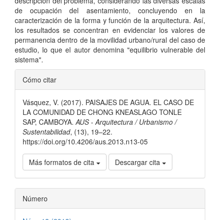
descripción del problema, considerando las diversas escalas
de ocupación del asentamiento, concluyendo en la
caracterización de la forma y función de la arquitectura. Así,
los resultados se concentran en evidenciar los valores de
permanencia dentro de la movilidad urbano/rural del caso de
estudio, lo que el autor denomina "equilibrio vulnerable del
sistema".
Detalles
Cómo citar
del
Vásquez, V. (2017). PAISAJES DE AGUA. EL CASO DE
artículo
LA COMUNIDAD DE CHONG KNEASLAGO TONLE
SAP, CAMBOYA.
AUS - Arquitectura / Urbanismo /
Sustentabilidad
, (13), 19–22.
https://doi.org/10.4206/aus.2013.n13-05
Más formatos de cita
Descargar cita
Número