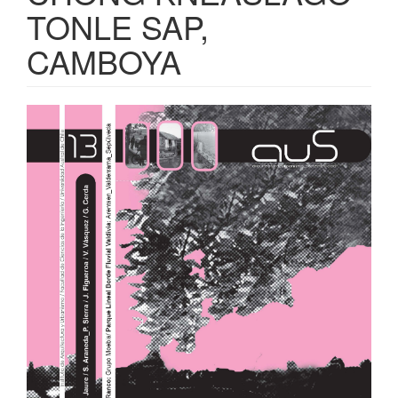
TONLE SAP,
CAMBOYA
Barra
lateral
del
artículo