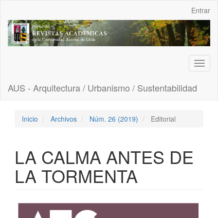
Navegación
Entrar
principal
Contenido
principal
Barra
lateral
Toggl
naviga
AUS - Arquitectura / Urbanismo / Sustentabilidad
Inicio
Archivos
Núm. 26 (2019)
Editorial
LA CALMA ANTES DE
LA TORMENTA
Barra