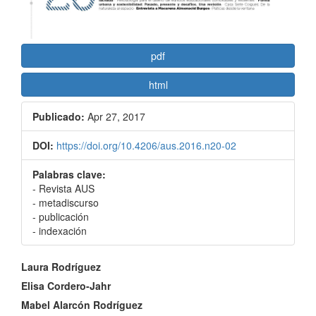
pdf
html
Publicado:
Apr 27, 2017
DOI:
https://doi.org/10.4206/aus.2016.n20-02
Palabras clave:
- Revista AUS
- metadiscurso
- publicación
- indexación
Contenido
Laura Rodríguez
principal
Elisa Cordero-Jahr
Mabel Alarcón Rodríguez