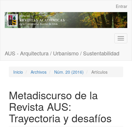
Navegación
Entrar
principal
Contenido
principal
Barra
lateral
Toggl
naviga
AUS - Arquitectura / Urbanismo / Sustentabilidad
Inicio
Archivos
Núm. 20 (2016)
Artículos
Metadiscurso de la
Revista AUS:
Trayectoria y desafíos