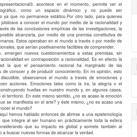
representacional3, acontece en el momento, permite ver el
eográfico, como un espacio dinámico y no puede ser
o ya que no permanece estático.Por otro lado, para quienes
jubilosos a conocer el mundo por medio de la racionalidad y
ravés de las conclusiones empíricas de las investigaciones, la
posible alcanzarla, por medio de una premisa constitutiva de
umanos. Estos operaban en el mundo a través o por medio de
ionales, que serían positivamente factibles de comprender.
e, emergen nuevos cuestionamientos a estas premisas, sin
racionalidad en contraposición a racionalidad. Es en efecto la
dad la que el pensamiento racional ha marginado de las
es de conocer y de producir conocimiento. En mi opinión, esto
 discutible, observamos el mundo a través de emociones y
cen acciones. Emociones tales como la ira, la alegría o el
onstruyendo huellas en nuestro mundo y, en algunos casos,
n el territorio. En este mismo sentido, ¿no es acaso la emoción
 que se manifiesta en el arte? y éste mismo, ¿no es acaso una
nocer el mundo?
 aquí hemos hablado entonces de abrirse a una epistemología
na que integre al ser humano en prácticamente toda la esfera
considerando que su impacto es global y somete también al
o a buscar nuevas formas de alcanzar la verdad.