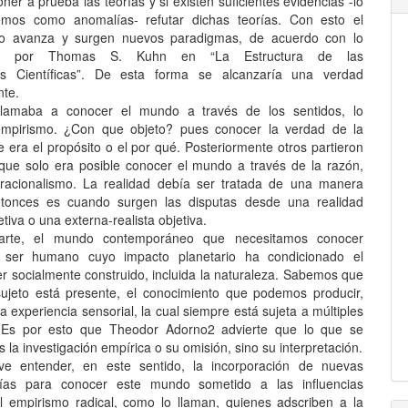
oner a prueba las teorías y si existen suficientes evidencias -lo
mos como anomalías- refutar dichas teorías. Con esto el
to avanza y surgen nuevos paradigmas, de acuerdo con lo
ado por Thomas S. Kuhn en “La Estructura de las
es Científicas”. De esta forma se alcanzaría una verdad
nte.
s llamaba a conocer el mundo a través de los sentidos, lo
mpirismo. ¿Con que objeto? pues conocer la verdad de la
e era el propósito o el por qué. Posteriormente otros partieron
que solo era posible conocer el mundo a través de la razón,
racionalismo. La realidad debía ser tratada de una manera
Entonces es cuando surgen las disputas desde una realidad
etiva o una externa-realista objetiva.
arte, el mundo contemporáneo que necesitamos conocer
 ser humano cuyo impacto planetario ha condicionado el
er socialmente construido, incluida la naturaleza. Sabemos que
ujeto está presente, el conocimiento que podemos producir,
a experiencia sensorial, la cual siempre está sujeta a múltiples
. Es por esto que Theodor Adorno2 advierte que lo que se
s la investigación empírica o su omisión, sino su interpretación.
ave entender, en este sentido, la incorporación de nuevas
gías para conocer este mundo sometido a las influencias
 empirismo radical, como lo llaman, quienes adscriben a la