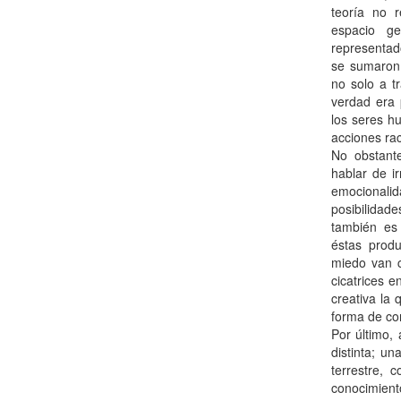
teoría no 
espacio g
representad
se sumaron 
no solo a t
verdad era 
los seres h
acciones rac
No obstant
hablar de ir
emocionali
posibilidad
también es
éstas produ
miedo van c
cicatrices e
creativa la
forma de co
Por último,
distinta; u
terrestre, 
conocimient