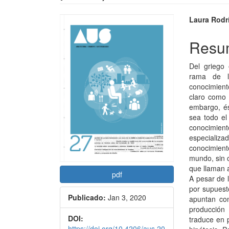
Barra
Conte
Laura Rodr
lateral
princi
Resu
del
del
Del griego 
artículo
artícu
rama de la
conocimiento
claro como 
embargo, é
sea todo el
conocimien
especializa
conocimien
mundo, sin c
que llaman 
pdf
A pesar de l
por supuest
Publicado:
Jan 3, 2020
apuntan con
producción 
DOI:
traduce en 
https://doi.org/10.4206/aus.20