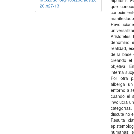
hipótesis. P
20.n27-13
que conoce
conocimien
manifest
Revolucion
universaliza
Aristótele
denominó e
realidad, es
de la base 
creando el 
objetiva. 
interna-subj
Por otra p
alberga un
entorno a s
cuando el s
involucra un
categorías
discute no e
Resulta cl
epistemolo
humanas; el