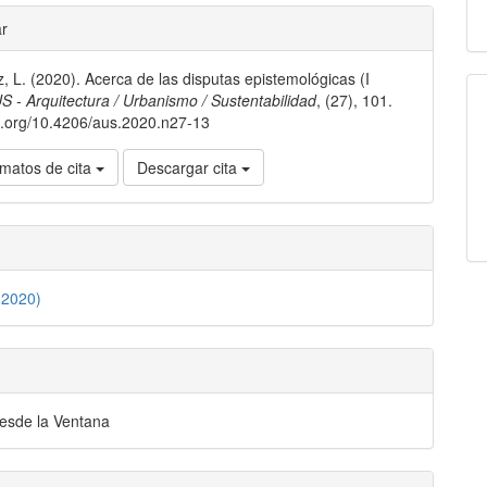
les
ar
, L. (2020). Acerca de las disputas epistemológicas (I
lo
S - Arquitectura / Urbanismo / Sustentabilidad
, (27), 101.
oi.org/10.4206/aus.2020.n27-13
matos de cita
Descargar cita
(2020)
desde la Ventana