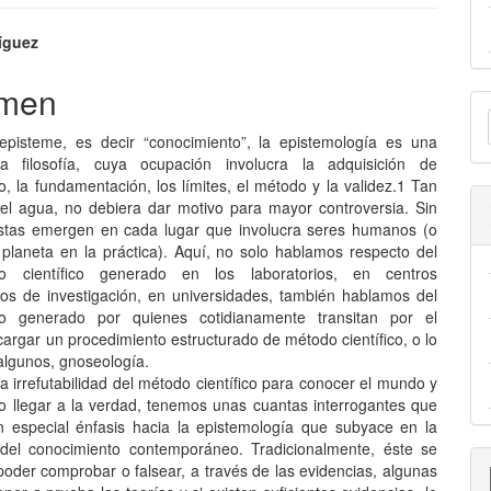
nido
íguez
pal
men
E
u
episteme, es decir “conocimiento”, la epistemología es una
lo
 filosofía, cuya ocupación involucra la adquisición de
a
, la fundamentación, los límites, el método y la validez.1 Tan
el agua, no debiera dar motivo para mayor controversia. Sin
stas emergen en cada lugar que involucra seres humanos (o
 planeta en la práctica). Aquí, no solo hablamos respecto del
to científico generado en los laboratorios, en centros
dos de investigación, en universidades, también hablamos del
to generado por quienes cotidianamente transitan por el
argar un procedimiento estructurado de método científico, o lo
algunos, gnoseología.
a irrefutabilidad del método científico para conocer el mundo y
o llegar a la verdad, tenemos unas cuantas interrogantes que
 especial énfasis hacia la epistemología que subyace en la
del conocimiento contemporáneo. Tradicionalmente, éste se
poder comprobar o falsear, a través de las evidencias, algunas