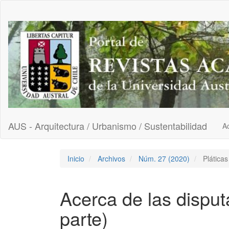
Navegación
principal
Contenido
principal
Barra
lateral
AUS - Arquitectura / Urbanismo / Sustentabilidad
Ac
Inicio
Archivos
Núm. 27 (2020)
Pláticas
Acerca de las disput
parte)