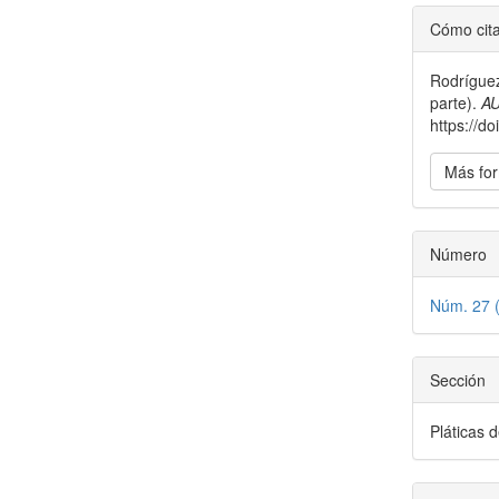
Detal
Cómo cit
del
Rodríguez
artícu
parte).
AU
https://d
Más for
Número
Núm. 27 
Sección
Pláticas 