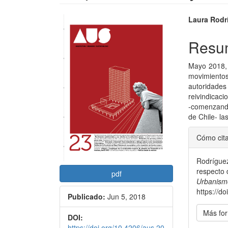
Barra
Conte
Laura Rodr
lateral
princi
Resu
del
del
Mayo 2018, h
artículo
artícu
movimientos
autoridad
reivindicaci
-comenzando
de Chile- l
Detal
Cómo cit
del
Rodríguez
artícu
respecto 
pdf
Urbanismo
https://d
Publicado:
Jun 5, 2018
Más for
DOI:
https://doi.org/10.4206/aus.20