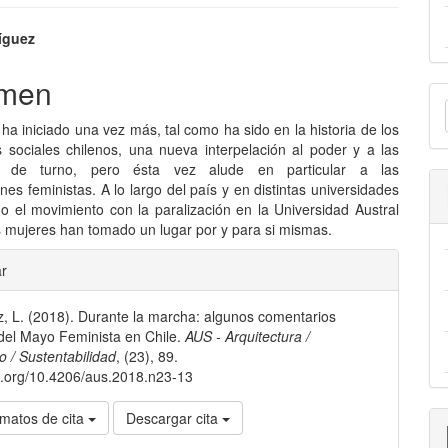
nido
íguez
pal
men
E
u
a iniciado una vez más, tal como ha sido en la historia de los
lo
 sociales chilenos, una nueva interpelación al poder y a las
a
es de turno, pero ésta vez alude en particular a las
ones feministas. A lo largo del país y en distintas universidades
 el movimiento con la paralización en la Universidad Austral
as mujeres han tomado un lugar por y para si mismas.
les
ar
, L. (2018). Durante la marcha: algunos comentarios
lo
del Mayo Feminista en Chile.
AUS - Arquitectura /
 / Sustentabilidad
, (23), 89.
oi.org/10.4206/aus.2018.n23-13
matos de cita
Descargar cita