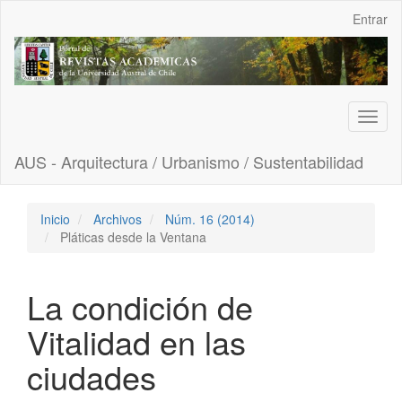
Navegación
Entrar
principal
Contenido
principal
Barra
lateral
Toggl
naviga
AUS - Arquitectura / Urbanismo / Sustentabilidad
Inicio
Archivos
Núm. 16 (2014)
Pláticas desde la Ventana
La condición de
Vitalidad en las
ciudades