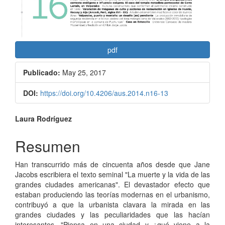
pdf
Publicado:
May 25, 2017
DOI:
https://doi.org/10.4206/aus.2014.n16-13
Contenido
Laura Rodríguez
principal
Resumen
del
Han transcurrido más de cincuenta años desde que Jane
artículo
Jacobs escribiera el texto seminal "La muerte y la vida de las
grandes ciudades americanas". El devastador efecto que
estaban produciendo las teorías modernas en el urbanismo,
contribuyó a que la urbanista clavara la mirada en las
grandes ciudades y las peculiaridades que las hacían
interesantes. "Piensa en una ciudad y ¿qué viene a la