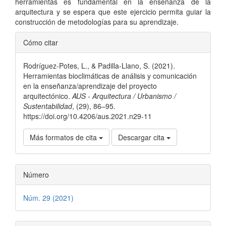
herramientas es fundamental en la enseñanza de la
arquitectura y se espera que este ejercicio permita guiar la
construcción de metodologías para su aprendizaje.
Detalles
Cómo citar
del
Rodríguez-Potes, L., & Padilla-Llano, S. (2021).
artículo
Herramientas bioclimáticas de análisis y comunicación
en la enseñanza/aprendizaje del proyecto
arquitectónico.
AUS - Arquitectura / Urbanismo /
Sustentabilidad
, (29), 86–95.
https://doi.org/10.4206/aus.2021.n29-11
Más formatos de cita
Descargar cita
Número
Núm. 29 (2021)