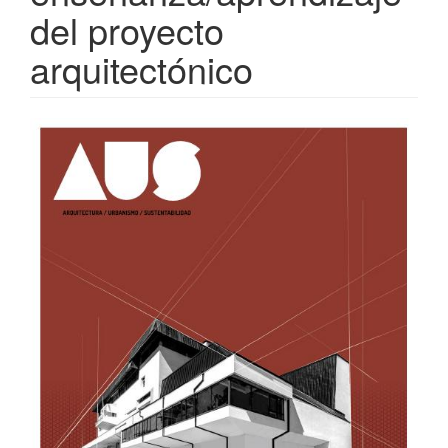
del proyecto
arquitectónico
Barra
lateral
del
artículo