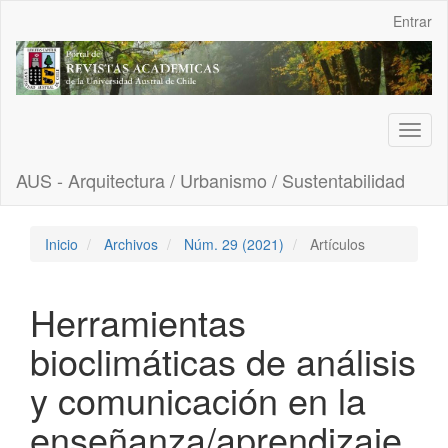
Navegación
Entrar
principal
Contenido
principal
Barra
lateral
Toggl
naviga
AUS - Arquitectura / Urbanismo / Sustentabilidad
Inicio
Archivos
Núm. 29 (2021)
Artículos
Herramientas
bioclimáticas de análisis
y comunicación en la
enseñanza/aprendizaje