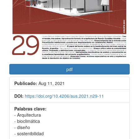
pdf
Publicado:
Aug 11, 2021
DOI:
https://doi.org/10.4206/aus.2021.n29-11
Palabras clave:
- Arquitectura
- bioclimática
- diseño
- sostenibilidad