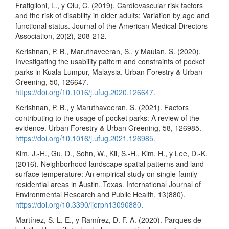
Fratiglioni, L., y Qiu, C. (2019). Cardiovascular risk factors
and the risk of disability in older adults: Variation by age and
functional status. Journal of the American Medical Directors
Association, 20(2), 208-212.
Kerishnan, P. B., Maruthaveeran, S., y Maulan, S. (2020).
Investigating the usability pattern and constraints of pocket
parks in Kuala Lumpur, Malaysia. Urban Forestry & Urban
Greening, 50, 126647.
https://doi.org/10.1016/j.ufug.2020.126647
.
Kerishnan, P. B., y Maruthaveeran, S. (2021). Factors
contributing to the usage of pocket parks: A review of the
evidence. Urban Forestry & Urban Greening, 58, 126985.
https://doi.org/10.1016/j.ufug.2021.126985
.
Kim, J.-H., Gu, D., Sohn, W., Kil, S.-H., Kim, H., y Lee, D.-K.
(2016). Neighborhood landscape spatial patterns and land
surface temperature: An empirical study on single-family
residential areas in Austin, Texas. International Journal of
Environmental Research and Public Health, 13(880).
https://doi.org/10.3390/ijerph13090880
.
Martínez, S. L. E., y Ramírez, D. F. A. (2020). Parques de