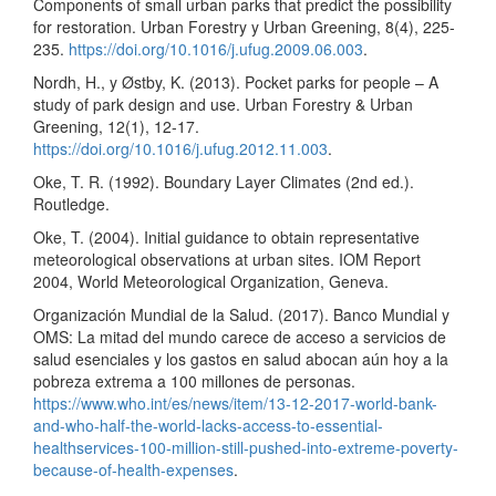
Components of small urban parks that predict the possibility
for restoration. Urban Forestry y Urban Greening, 8(4), 225-
235.
https://doi.org/10.1016/j.ufug.2009.06.003
.
Nordh, H., y Østby, K. (2013). Pocket parks for people – A
study of park design and use. Urban Forestry & Urban
Greening, 12(1), 12-17.
https://doi.org/10.1016/j.ufug.2012.11.003
.
Oke, T. R. (1992). Boundary Layer Climates (2nd ed.).
Routledge.
Oke, T. (2004). Initial guidance to obtain representative
meteorological observations at urban sites. IOM Report
2004, World Meteorological Organization, Geneva.
Organización Mundial de la Salud. (2017). Banco Mundial y
OMS: La mitad del mundo carece de acceso a servicios de
salud esenciales y los gastos en salud abocan aún hoy a la
pobreza extrema a 100 millones de personas.
https://www.who.int/es/news/item/13-12-2017-world-bank-
and-who-half-the-world-lacks-access-to-essential-
healthservices-100-million-still-pushed-into-extreme-poverty-
because-of-health-expenses
.