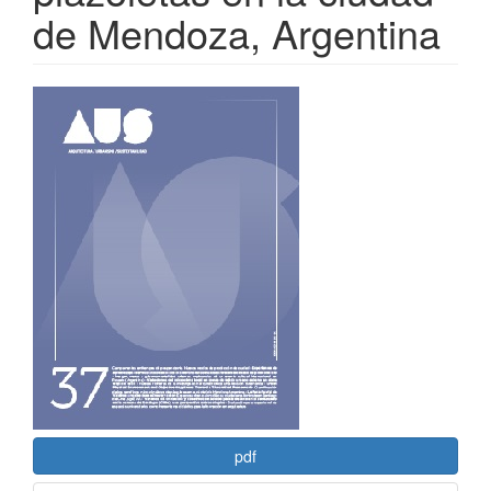
de Mendoza, Argentina
Barra
lateral
del
artículo
pdf