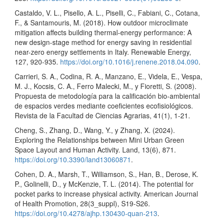
Castaldo, V. L., Pisello, A. L., Piselli, C., Fabiani, C., Cotana,
F., & Santamouris, M. (2018). How outdoor microclimate
mitigation affects building thermal-energy performance: A
new design-stage method for energy saving in residential
near-zero energy settlements in Italy. Renewable Energy,
127, 920-935.
https://doi.org/10.1016/j.renene.2018.04.090
.
Carrieri, S. A., Codina, R. A., Manzano, E., Videla, E., Vespa,
M. J., Kocsis, C. A., Ferro Malecki, M., y Fioretti, S. (2008).
Propuesta de metodología para la calificación bio-ambiental
de espacios verdes mediante coeficientes ecofisiológicos.
Revista de la Facultad de Ciencias Agrarias, 41(1), 1-21.
Cheng, S., Zhang, D., Wang, Y., y Zhang, X. (2024).
Exploring the Relationships between Mini Urban Green
Space Layout and Human Activity. Land, 13(6), 871.
https://doi.org/10.3390/land13060871
.
Cohen, D. A., Marsh, T., Williamson, S., Han, B., Derose, K.
P., Golinelli, D., y McKenzie, T. L. (2014). The potential for
pocket parks to increase physical activity. American Journal
of Health Promotion, 28(3_suppl), S19-S26.
https://doi.org/10.4278/ajhp.130430-quan-213
.