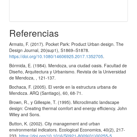
Referencias
Armato, F. (2017). Pocket Park: Product Urban design. The
Design Journal, 20(sup1), S1869–S1878.
https://doi.org/10.1080/14606925.2017.1352705
.
Bórmida, E. (1984). Mendoza, una ciudad oasis. Facultad de
Diseño, Arquitectura y Urbanismo. Revista de la Universidad
de Mendoza, , 121-137.
Bochaca, F. (2005). El verde en la estructura urbana de
Mendoza. ARQ (Santiago), 60, 68-71.
Brown, R., y Gillespie, T. (1995). Microclimatic landscape
design: Creating thermal comfort and energy efficiency. John
Wiley and Sons.
Button, K. (2002). City management and urban
environmental indicators. Ecological Economics, 40(2), 217-
233.
https://doi.org/10.1016/S0921-8009(01)00255-5
.