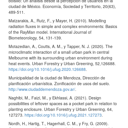
bolsillo: Un análisis desde la percepción de usuarios en la
ciudad de México. Economía, Sociedad y Territorio, 20(63),
489-511.
Matzarakis, A., Rutz, F., y Mayer, H. (2010). Modelling
radiation fluxes in simple and complex environments: Basics
of the RayMan model. International Journal of
Biometeorology, 54, 131-139.
Motazedian, A., Coutts, A. M., y Tapper, N. J. (2020). The
microclimatic interaction of a small urban park in central
Melbourne with its surrounding urban environment during
heat events. Urban Forestry y Urban Greening, 52,126688.
https://doi.org/10.1016/j.ufug.2020.126688
.
Municipalidad de la ciudad de Mendoza, Dirección de
planificación urbanística. Zonificación de usos del suelo.
http://www.ciudaddemendoza.gov.ar/
.
Naghibi, M., Faizi, M., y Ekhlassi, A. (2021). Design
possibilities of leftover spaces as a pocket park in relation to
planting enclosure. Urban Forestry y Urban Greening, 64,
127273.
https://doi.org/10.1016/j.ufug.2021.127273
.
Nordh, H., Hartig, T., Hagerhall, C. M., y Fry, G. (2009).