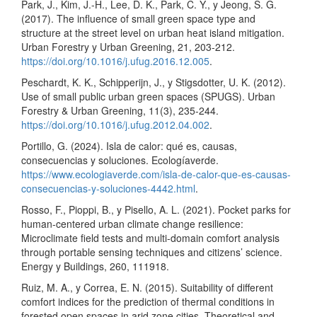
Park, J., Kim, J.-H., Lee, D. K., Park, C. Y., y Jeong, S. G.
(2017). The influence of small green space type and
structure at the street level on urban heat island mitigation.
Urban Forestry y Urban Greening, 21, 203-212.
https://doi.org/10.1016/j.ufug.2016.12.005
.
Peschardt, K. K., Schipperijn, J., y Stigsdotter, U. K. (2012).
Use of small public urban green spaces (SPUGS). Urban
Forestry & Urban Greening, 11(3), 235-244.
https://doi.org/10.1016/j.ufug.2012.04.002
.
Portillo, G. (2024). Isla de calor: qué es, causas,
consecuencias y soluciones. Ecologíaverde.
https://www.ecologiaverde.com/isla-de-calor-que-es-causas-
consecuencias-y-soluciones-4442.html
.
Rosso, F., Pioppi, B., y Pisello, A. L. (2021). Pocket parks for
human-centered urban climate change resilience:
Microclimate field tests and multi-domain comfort analysis
through portable sensing techniques and citizens’ science.
Energy y Buildings, 260, 111918.
Ruiz, M. A., y Correa, E. N. (2015). Suitability of different
comfort indices for the prediction of thermal conditions in
forested open spaces in arid zone cities. Theoretical and