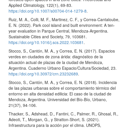
Applied Climatology, 122(1), 69-83.
https://doi.org/10.1007/s00704-014-1279-8
.
Ruiz, M. A., Colli, M. F., Martinez, C. F., y Correa-Cantaloube,
E. N. (2022). Park cool island and built environment: A ten-
year evaluation in Parque Central, Mendoza-Argentina.
Sustainable Cities and Society, 79, 103681.
https://doi.org/10.1016/j.scs.2022.103681
.
Stocco, S., Cantón, M. A., y Correa, E. N. (2017). Espacios
verdes en ciudades de zona árida: diagnóstico de la
situación actual de plazas de la ciudad de Mendoza,
Argentina. Cuaderno Urbano Espacio/Cultura/Sociedad, 23.
https://doi.org/10.30972/crn.23232689
.
Stocco, S., Cantón, M. A., y Correa, E. N. (2018). Incidencia
de las plazas urbanas sobre el comportamiento térmico del
entorno en alta densidad edilicia: El caso de la ciudad de
Mendoza, Argentina. Universidad del Bío-Bío, Urbano,
21(37), 94-106.
Thacker, S., Adshead, D., Fantini, C., Palmer, R., Ghosal, R.,
Adeoti, T., Morgan, G., y Stratton-Short, S. (2021).
Infraestructura para la acción por el clima. UNOPS,