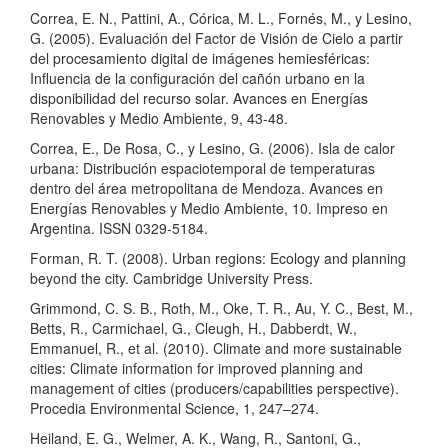
Correa, E. N., Pattini, A., Córica, M. L., Fornés, M., y Lesino,
G. (2005). Evaluación del Factor de Visión de Cielo a partir
del procesamiento digital de imágenes hemiesféricas:
Influencia de la configuración del cañón urbano en la
disponibilidad del recurso solar. Avances en Energías
Renovables y Medio Ambiente, 9, 43-48.
Correa, E., De Rosa, C., y Lesino, G. (2006). Isla de calor
urbana: Distribución espaciotemporal de temperaturas
dentro del área metropolitana de Mendoza. Avances en
Energías Renovables y Medio Ambiente, 10. Impreso en
Argentina. ISSN 0329-5184.
Forman, R. T. (2008). Urban regions: Ecology and planning
beyond the city. Cambridge University Press.
Grimmond, C. S. B., Roth, M., Oke, T. R., Au, Y. C., Best, M.,
Betts, R., Carmichael, G., Cleugh, H., Dabberdt, W.,
Emmanuel, R., et al. (2010). Climate and more sustainable
cities: Climate information for improved planning and
management of cities (producers/capabilities perspective).
Procedia Environmental Science, 1, 247–274.
Heiland, E. G., Welmer, A. K., Wang, R., Santoni, G.,