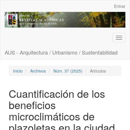
Navegación
Entrar
principal
Contenido
principal
Barra
lateral
Toggl
naviga
AUS - Arquitectura / Urbanismo / Sustentabilidad
Inicio
Archivos
Núm. 37 (2025)
Artículos
Cuantificación de los
beneficios
microclimáticos de
plazoletas en la ciudad