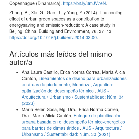
Copenhague (Dinamarca).
https://bit.ly/3mJV7eN
.
Zhang, B., Xie, G., Gao, J., y Yang, Y. (2014). The cooling
effect of urban green spaces as a contribution to
energysaving and emission-reduction: A case study in
Beijing, China. Building and Environment, 76, 37–43.
https://doi.org/10.1016/j.buildenv.2014.03.00
.
Artículos más leídos del mismo
autor/a
Ana Laura Castillo, Erica Norma Correa, María Alicia
Cantón,
Lineamientos de diseño para urbanizaciones
en áreas de piedemonte, Mendoza, Argentina:
optimización del desempeño térmico
,
AUS -
Arquitectura / Urbanismo / Sustentabilidad: Núm. 34
(2023)
María Belén Sosa, Mg. Dra., Erica Norma Correa,
Dra., María Alicia Cantón,
Enfoque de planificación
urbana basada en el desempeño térmico-energético
para barrios de climas áridos
,
AUS - Arquitectura /
Urbanismo / Sustentabilidad: Núm. 30 (2021)