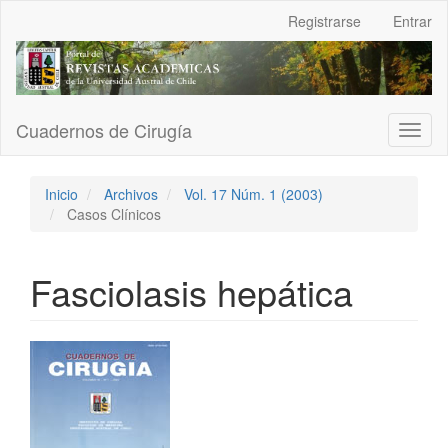
Navegación
Registrarse
Entrar
principal
Contenido
principal
Barra
lateral
Cuadernos de Cirugía
Toggl
naviga
Inicio
Archivos
Vol. 17 Núm. 1 (2003)
Casos Clínicos
Fasciolasis hepática
Barra
lateral
del