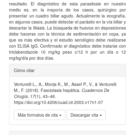
resultado. El diagnóstico de esta parasitosis en nuestro
medio es, en la mayoría de los casos, quirúrgico por
presentar un cuadro biliar agudo. Actualmente la ecografía,
en algunos casos, puede detectar el parásito en la vía biliar y
descartar la litiasis. La búsqueda de huevos en deposiciones
debe hacerse con la técnica de sedimentación en copa, ya
que es más efectiva y el estudio serológico debe realizarse
con ELISA IgG. Confirmado el diagnóstico debe tratarse con
triclabendazole 10 mg/kg peso c/12 h por un día o 12
mg/kg/día por dos días.
Detalles
Cómo citar
del
Venturelli L., A., Monje K., M., Assef P., V., & Venturelli
artículo
M., F. (2018). Fasciolasis hepática.
Cuadernos De
Cirugía
,
17
(1), 43–46.
https://doi.org/10.4206/cuad.cir.2003.v17n1-07
Más formatos de cita
Descargar cita