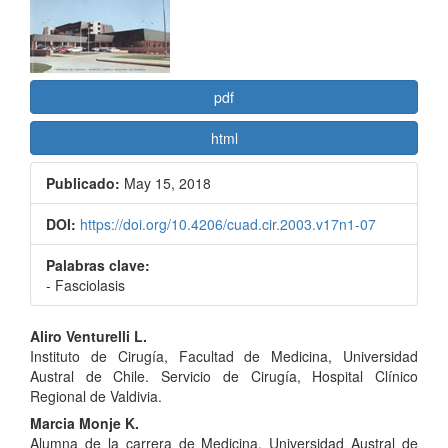
artículo
pdf
html
Publicado:
May 15, 2018
DOI:
https://doi.org/10.4206/cuad.cir.2003.v17n1-07
Palabras clave:
- Fasciolasis
Contenido
Aliro Venturelli L.
Instituto de Cirugía, Facultad de Medicina, Universidad
principal
Austral de Chile. Servicio de Cirugía, Hospital Clínico
del
Regional de Valdivia.
Marcia Monje K.
artículo
Alumna de la carrera de Medicina, Universidad Austral de