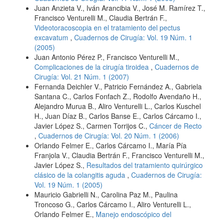
Juan Anzieta V., Iván Arancibia V., José M. Ramírez T.,
Francisco Venturelli M., Claudia Bertrán F.,
Videotoracoscopia en el tratamiento del pectus
excavatum
,
Cuadernos de Cirugía: Vol. 19 Núm. 1
(2005)
Juan Antonio Pérez P., Francisco Venturelli M.,
Complicaciones de la cirugía tiroidea
,
Cuadernos de
Cirugía: Vol. 21 Núm. 1 (2007)
Fernanda Deichler V., Patricio Fernández A., Gabriela
Santana C., Carlos Fonfach Z., Rodolfo Avendaño H.,
Alejandro Murua B., Aliro Venturelli L., Carlos Kuschel
H., Juan Díaz B., Carlos Banse E., Carlos Cárcamo I.,
Javier López S., Carmen Torrijos C.,
Cáncer de Recto
,
Cuadernos de Cirugía: Vol. 20 Núm. 1 (2006)
Orlando Felmer E., Carlos Cárcamo I., María Pía
Franjola V., Claudia Bertrán F., Francisco Venturelli M.,
Javier López S.,
Resultados del tratamiento quirúrgico
clásico de la colangitis aguda
,
Cuadernos de Cirugía:
Vol. 19 Núm. 1 (2005)
Mauricio Gabrielli N., Carolina Paz M., Paulina
Troncoso G., Carlos Cárcamo I., Aliro Venturelli L.,
Orlando Felmer E.,
Manejo endoscópico del