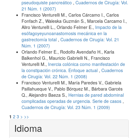
pseudoquiste pancreático
,
Cuadernos de Cirugía: Vol.
21 Núm. 1 (2007)
Francisco Venturelli M., Carlos Cárcamo I., Carlos
Fonfach Z., Waleska Guzmán S., Marcela Carcamo I.,
Aliro Venturelli L., Orlando Felmer E.,
Impacto de la
esófagoyeyunoanastomosis mecánica en la
gastrectomía total
,
Cuadernos de Cirugía: Vol. 21
Núm. 1 (2007)
Orlando Felmer E., Rodolfo Avendaño H., Karla
Balkenhol G., Mauricio Gabrielli N., Francisco
Venturelli M.,
Inercia colónica como manifestación de
la constipación crónica. Enfoque actual
,
Cuadernos
de Cirugía: Vol. 22 Núm. 1 (2008)
Francisco Venturelli M., María Paredes V., Gabriela
Paillahueque V., Pablo Bórquez M., Bárbara Garcés
Q., Alejandro Baeza S.,
Hernias de pared abdominal
complicadas operadas de urgencia. Serie de casos
,
Cuadernos de Cirugía: Vol. 23 Núm. 1 (2009)
1
2
3
>
>>
Idioma