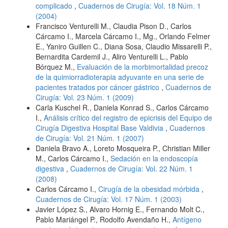
complicado
,
Cuadernos de Cirugía: Vol. 18 Núm. 1
(2004)
Francisco Venturelli M., Claudia Pison D., Carlos
Cárcamo I., Marcela Cárcamo I., Mg., Orlando Felmer
E., Yaniro Guillen C., Diana Sosa, Claudio Missarelli P.,
Bernardita Cardemil J., Aliro Venturelli L., Pablo
Bórquez M.,
Evaluación de la morbimortalidad precoz
de la quimiorradioterapia adyuvante en una serie de
pacientes tratados por cáncer gástrico
,
Cuadernos de
Cirugía: Vol. 23 Núm. 1 (2009)
Carla Kuschel R., Daniela Konrad S., Carlos Cárcamo
I.,
Análisis crítico del registro de epicrisis del Equipo de
Cirugía Digestiva Hospital Base Valdivia
,
Cuadernos
de Cirugía: Vol. 21 Núm. 1 (2007)
Daniela Bravo A., Loreto Mosqueira P., Christian Miller
M., Carlos Cárcamo I.,
Sedación en la endoscopía
digestiva
,
Cuadernos de Cirugía: Vol. 22 Núm. 1
(2008)
Carlos Cárcamo I.,
Cirugía de la obesidad mórbida
,
Cuadernos de Cirugía: Vol. 17 Núm. 1 (2003)
Javier López S., Alvaro Hornig E., Fernando Molt C.,
Pablo Mariángel P., Rodolfo Avendaño H.,
Antígeno