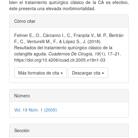
bien el tratamiento quirúrgico clásico de la CA es efectivo,
éste presenta una elevada morbimortalidad.
Detalles
Cómo citar
del
Felmer E., O., Cárcamo I., C., Franjola V., M. P., Bertrán
artículo
F., C., Venturelli M., F., & López S., J. (2018).
Resultados del tratamiento quirúrgico clásico de la
colangitis aguda.
Cuadernos De Cirugía
,
19
(1), 17–21.
https://doi.org/10.4206/cuad.cir.2005.v19n1-03
Más formatos de cita
Descargar cita
Número
Vol. 19 Núm. 1 (2005)
Sección