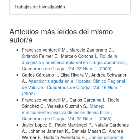
Trabajos de Investigación
Artículos más leídos del mismo
autor/a
Francisco Venturelli M., Marcelo Zamorano D.,
Orlando Felmer E., Marcelo Concha I.,
Rol de la
analgesia y anestesia epidural en cirugía abdominal
,
Cuadernos de Cirugía: Vol. 23 Núm. 1 (2009)
Carlos Cárcamo I., Elisa Rivera V., Andrea Schwaner
A.,
Apendicitis aguda en el Hospital Clínico Regional
de Valdivia
,
Cuadernos de Cirugía: Vol. 16 Núm. 1
(2002)
Francisco Venturelli M., Carlos Cárcamo I., Rocío
Sánchez C., Waleska Guzmán S.,
Manejo
mínimamente invasivo de lesión de vía biliar
,
Cuadernos de Cirugía: Vol. 22 Núm. 1 (2008)
Javier López S., Pablo Mariángel P., Natalia Cárdenas
A., Johanne Jahnsen K., Daniela Massri E., Andrea
Werner F., Rodolfo Avendaño H.,
Cáncer colorectal