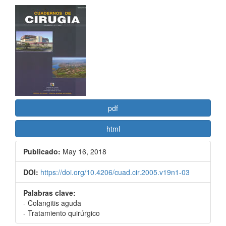
Barra
lateral
del
artículo
pdf
html
Publicado:
May 16, 2018
DOI:
https://doi.org/10.4206/cuad.cir.2005.v19n1-03
Palabras clave:
- Colangitis aguda
- Tratamiento quirúrgico