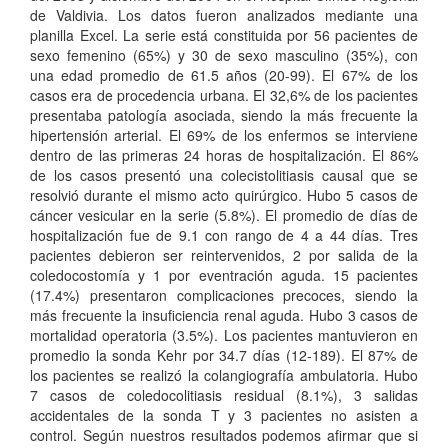
de Valdivia. Los datos fueron analizados mediante una
planilla Excel. La serie está constituida por 56 pacientes de
sexo femenino (65%) y 30 de sexo masculino (35%), con
una edad promedio de 61.5 años (20-99). El 67% de los
casos era de procedencia urbana. El 32,6% de los pacientes
presentaba patología asociada, siendo la más frecuente la
hipertensión arterial. El 69% de los enfermos se interviene
dentro de las primeras 24 horas de hospitalización. El 86%
de los casos presentó una colecistolitiasis causal que se
resolvió durante el mismo acto quirúrgico. Hubo 5 casos de
cáncer vesicular en la serie (5.8%). El promedio de días de
hospitalización fue de 9.1 con rango de 4 a 44 días. Tres
pacientes debieron ser reintervenidos, 2 por salida de la
coledocostomía y 1 por eventración aguda. 15 pacientes
(17.4%) presentaron complicaciones precoces, siendo la
más frecuente la insuficiencia renal aguda. Hubo 3 casos de
mortalidad operatoria (3.5%). Los pacientes mantuvieron en
promedio la sonda Kehr por 34.7 días (12-189). El 87% de
los pacientes se realizó la colangiografía ambulatoria. Hubo
7 casos de coledocolitiasis residual (8.1%), 3 salidas
accidentales de la sonda T y 3 pacientes no asisten a
control. Según nuestros resultados podemos afirmar que si