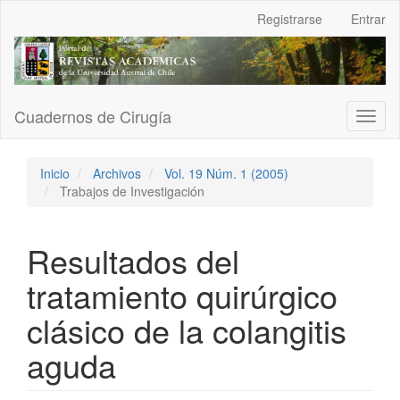
Navegación
Registrarse
Entrar
principal
Contenido
principal
Barra
lateral
Cuadernos de Cirugía
Toggl
naviga
Inicio
Archivos
Vol. 19 Núm. 1 (2005)
Trabajos de Investigación
Resultados del
tratamiento quirúrgico
clásico de la colangitis
aguda