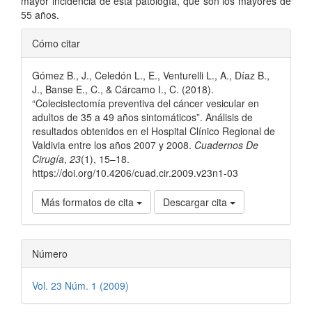
mayor incidencia de esta patología, que son los mayores de
55 años.
Detalles
Cómo citar
del
Gómez B., J., Celedón L., E., Venturelli L., A., Díaz B.,
artículo
J., Banse E., C., & Cárcamo I., C. (2018).
“Colecistectomía preventiva del cáncer vesicular en
adultos de 35 a 49 años sintomáticos”. Análisis de
resultados obtenidos en el Hospital Clínico Regional de
Valdivia entre los años 2007 y 2008.
Cuadernos De
Cirugía
,
23
(1), 15–18.
https://doi.org/10.4206/cuad.cir.2009.v23n1-03
Más formatos de cita
Descargar cita
Número
Vol. 23 Núm. 1 (2009)