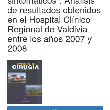
de resultados obtenidos
en el Hospital Clínico
Regional de Valdivia
entre los años 2007 y
2008
Barra
lateral
del
artículo
pdf