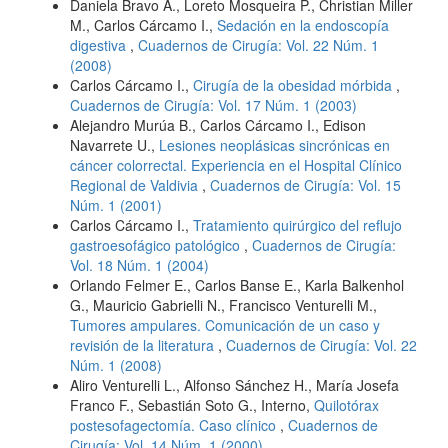
Daniela Bravo A., Loreto Mosqueira P., Christian Miller
M., Carlos Cárcamo I.,
Sedación en la endoscopía
digestiva
,
Cuadernos de Cirugía: Vol. 22 Núm. 1
(2008)
Carlos Cárcamo I.,
Cirugía de la obesidad mórbida
,
Cuadernos de Cirugía: Vol. 17 Núm. 1 (2003)
Alejandro Murúa B., Carlos Cárcamo I., Edison
Navarrete U.,
Lesiones neoplásicas sincrónicas en
cáncer colorrectal. Experiencia en el Hospital Clínico
Regional de Valdivia
,
Cuadernos de Cirugía: Vol. 15
Núm. 1 (2001)
Carlos Cárcamo I.,
Tratamiento quirúrgico del reflujo
gastroesofágico patológico
,
Cuadernos de Cirugía:
Vol. 18 Núm. 1 (2004)
Orlando Felmer E., Carlos Banse E., Karla Balkenhol
G., Mauricio Gabrielli N., Francisco Venturelli M.,
Tumores ampulares. Comunicación de un caso y
revisión de la literatura
,
Cuadernos de Cirugía: Vol. 22
Núm. 1 (2008)
Aliro Venturelli L., Alfonso Sánchez H., María Josefa
Franco F., Sebastián Soto G., Interno,
Quilotórax
postesofagectomía. Caso clínico
,
Cuadernos de
Cirugía: Vol. 14 Núm. 1 (2000)