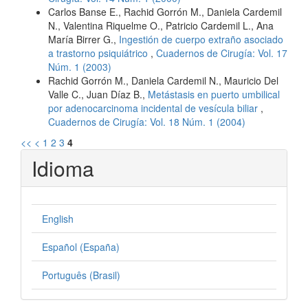
Carlos Banse E., Rachid Gorrón M., Daniela Cardemil
N., Valentina Riquelme O., Patricio Cardemil L., Ana
María Birrer G.,
Ingestión de cuerpo extraño asociado
a trastorno psiquiátrico
,
Cuadernos de Cirugía: Vol. 17
Núm. 1 (2003)
Rachid Gorrón M., Daniela Cardemil N., Mauricio Del
Valle C., Juan Díaz B.,
Metástasis en puerto umbilical
por adenocarcinoma incidental de vesícula biliar
,
Cuadernos de Cirugía: Vol. 18 Núm. 1 (2004)
<<
<
1
2
3
4
Idioma
English
Español (España)
Português (Brasil)