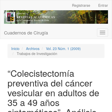
Navegación
Registrarse
Entrar
principal
Contenido
principal
Barra
lateral
Cuadernos de Cirugía
Toggl
naviga
Inicio
Archivos
Vol. 23 Núm. 1 (2009)
Trabajos de Investigación
“Colecistectomía
preventiva del cáncer
vesicular en adultos de
35 a 49 años
sintomáticos”. Análisis