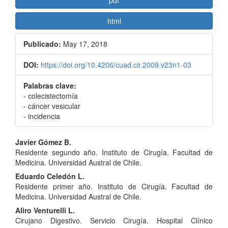
html
Publicado:
May 17, 2018
DOI:
https://doi.org/10.4206/cuad.cir.2009.v23n1-03
Palabras clave:
- colecistectomía
- cáncer vesicular
- incidencia
Contenido
Javier Gómez B.
Residente segundo año. Instituto de Cirugía. Facultad de
principal
Medicina. Universidad Austral de Chile.
del
Eduardo Celedón L.
Residente primer año. Instituto de Cirugía. Facultad de
artículo
Medicina. Universidad Austral de Chile.
Aliro Venturelli L.
Cirujano Digestivo. Servicio Cirugía. Hospital Clínico