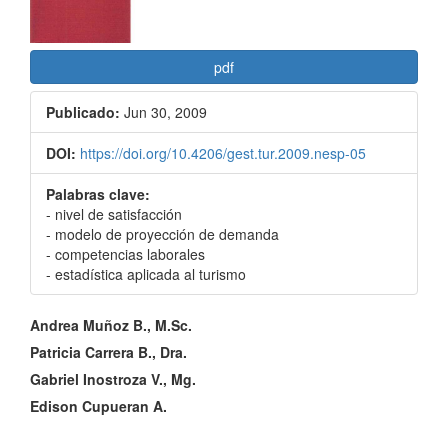
pdf
Publicado:
Jun 30, 2009
DOI:
https://doi.org/10.4206/gest.tur.2009.nesp-05
Palabras clave:
- nivel de satisfacción
- modelo de proyección de demanda
- competencias laborales
- estadística aplicada al turismo
Contenido
Andrea Muñoz B., M.Sc.
principal
Patricia Carrera B., Dra.
Gabriel Inostroza V., Mg.
del
Edison Cupueran A.
artículo