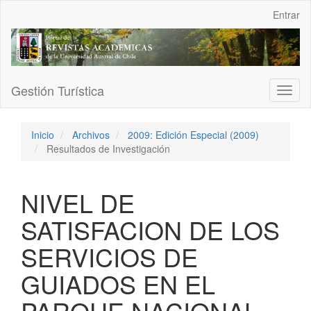
Navegación
Entrar
principal
Contenido
principal
Barra
lateral
Gestión Turística
Toggl
naviga
Inicio
Archivos
2009: Edición Especial (2009)
Resultados de Investigación
NIVEL DE
SATISFACION DE LOS
SERVICIOS DE
GUIADOS EN EL
PARQUE NACIONAL