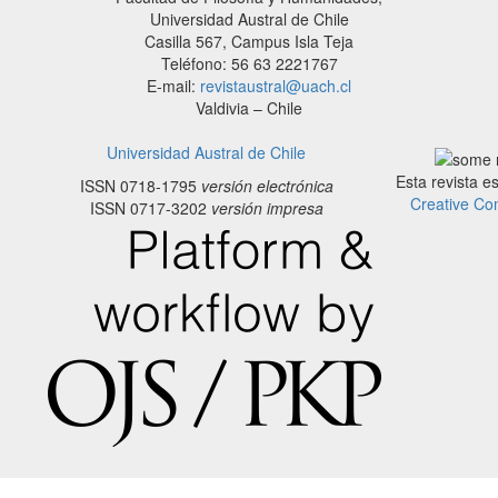
Universidad Austral de Chile
Casilla 567, Campus Isla Teja
Teléfono: 56 63 2221767
E-mail:
revistaustral@uach.cl
Valdivia – Chile
Universidad Austral de Chile
Esta revista e
ISSN 0718-1795
versión electrónica
Creative Co
ISSN 0717-3202
versión impresa