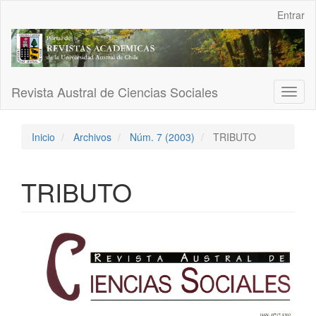
Navegación
Entrar
principal
Contenido
principal
Barra
lateral
Revista Austral de Ciencias Sociales
Toggl
naviga
Inicio
Archivos
Núm. 7 (2003)
TRIBUTO
TRIBUTO
Barra
lateral
del
artículo