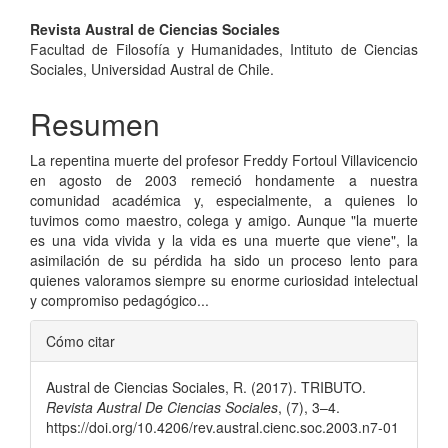
Contenido
Revista Austral de Ciencias Sociales
Facultad de Filosofía y Humanidades, Intituto de Ciencias
principal
Sociales, Universidad Austral de Chile.
del
Resumen
artículo
La repentina muerte del profesor Freddy Fortoul Villavicencio
en agosto de 2003 remeció hondamente a nuestra
comunidad académica y, especialmente, a quienes lo
tuvimos como maestro, colega y amigo. Aunque "la muerte
es una vida vivida y la vida es una muerte que viene", la
asimilación de su pérdida ha sido un proceso lento para
quienes valoramos siempre su enorme curiosidad intelectual
y compromiso pedagógico...
Detalles
Cómo citar
del
Austral de Ciencias Sociales, R. (2017). TRIBUTO.
artículo
Revista Austral De Ciencias Sociales
, (7), 3–4.
https://doi.org/10.4206/rev.austral.cienc.soc.2003.n7-01