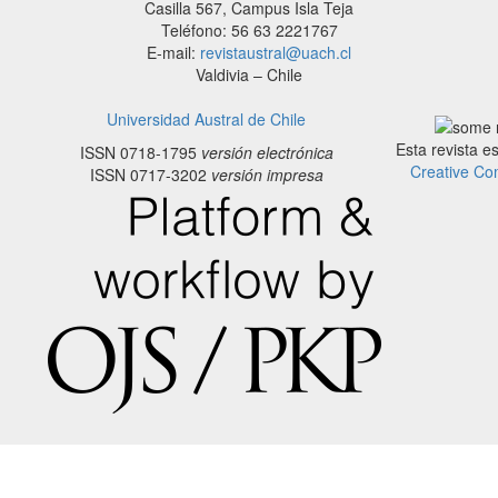
Casilla 567, Campus Isla Teja
Teléfono: 56 63 2221767
E-mail:
revistaustral@uach.cl
Valdivia – Chile
Universidad Austral de Chile
Esta revista e
ISSN 0718-1795
versión electrónica
Creative Co
ISSN 0717-3202
versión impresa