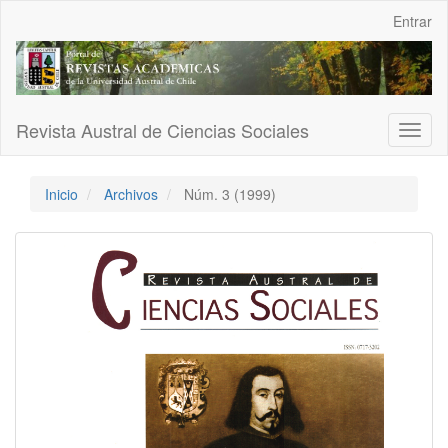
Navegación
Entrar
principal
Contenido
principal
Barra
lateral
Revista Austral de Ciencias Sociales
Toggl
naviga
Inicio
Archivos
Núm. 3 (1999)