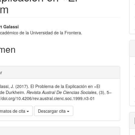
im
nido
t Galassi
académico de la Universidad de la Frontera.
pal
men
lo
les
ar
lassi, J. (2017). El Problema de la Explicación en «El
lo
 de Durkheim.
Revista Austral De Ciencias Sociales
, (3), 5–
://doi.org/10.4206/rev.austral.cienc.soc.1999.n3-01
matos de cita
Descargar cita