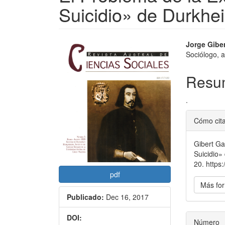
Suicidio» de Durkhe
Barra
Conte
Jorge Giber
Sociólogo, 
lateral
princi
del
del
Resu
artículo
artícu
.
Detal
Cómo cit
del
Gibert Ga
artícu
Suicidio»
20. https
pdf
Más for
Publicado:
Dec 16, 2017
DOI:
Número