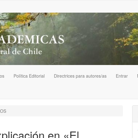
vos
Política Editorial
Directrices para autores/as
Entrar
LOS
plicación en «El