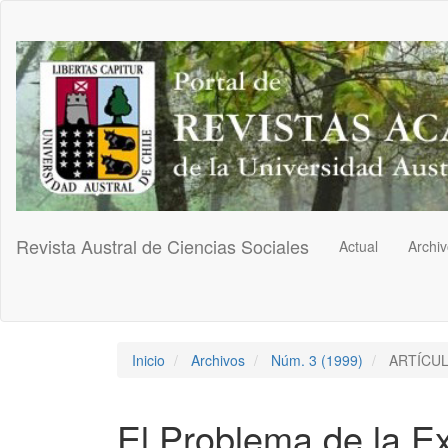
Navegación
principal
Contenido
principal
Barra
lateral
Revista Austral de Ciencias Sociales
Actual
Archi
Inicio
Archivos
Núm. 3 (1999)
ARTÍCU
El Problema de la Ex