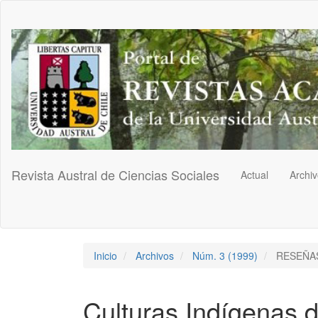
Navegación
principal
Contenido
principal
Barra
lateral
Revista Austral de Ciencias Sociales
Actual
Archi
Inicio
Archivos
Núm. 3 (1999)
RESEÑA
Culturas Indígenas d