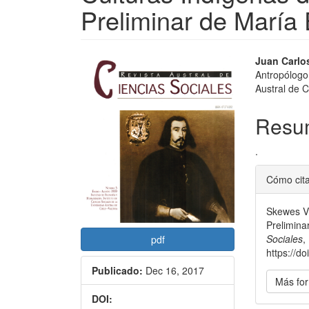
Preliminar de María
Barra
Conte
Juan Carlo
Antropólogo
lateral
princi
Austral de 
del
del
Resu
artículo
artícu
.
Detal
Cómo cit
del
Skewes V.
artícu
Prelimina
Sociales
,
pdf
https://d
Publicado:
Dec 16, 2017
Más for
DOI: