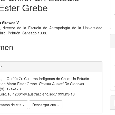
 Ester Grebe
nido
s Skewes V.
, director de la Escuela de Antropología de la Universidad
pal
Chile. Pehuén, Santiago 1998.
men
lo
les
ar
, J. C. (2017). Culturas Indígenas de Chile: Un Estudio
lo
r de María Ester Grebe.
Revista Austral De Ciencias
 (3), 171–173.
oi.org/10.4206/rev.austral.cienc.soc.1999.n3-13
matos de cita
Descargar cita