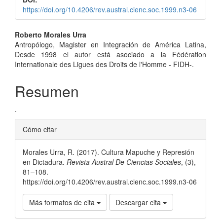
https://doi.org/10.4206/rev.austral.cienc.soc.1999.n3-06
Contenido
Roberto Morales Urra
Antropólogo, Magister en Integración de América Latina,
principal
Desde 1998 el autor está asociado a la Fédération
del
Internationale des Ligues des Droits de l'Homme - FIDH-.
artículo
Resumen
.
Detalles
Cómo citar
del
Morales Urra, R. (2017). Cultura Mapuche y Represión
artículo
en Dictadura.
Revista Austral De Ciencias Sociales
, (3),
81–108.
https://doi.org/10.4206/rev.austral.cienc.soc.1999.n3-06
Más formatos de cita
Descargar cita