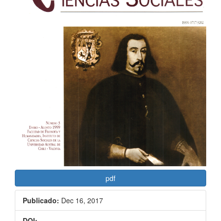
artículo
pdf
Publicado:
Dec 16, 2017
DOI: