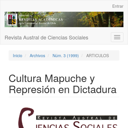
Navegación
Entrar
principal
Contenido
principal
Barra
lateral
Revista Austral de Ciencias Sociales
Toggl
naviga
Inicio
Archivos
Núm. 3 (1999)
ARTICULOS
Cultura Mapuche y
Represión en Dictadura
Barra
lateral
del