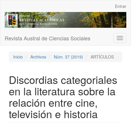
Navegación
Entrar
principal
Contenido
principal
Barra
lateral
Revista Austral de Ciencias Sociales
Toggl
naviga
Inicio
Archivos
Núm. 37 (2019)
ARTÍCULOS
Discordias categoriales
en la literatura sobre la
relación entre cine,
televisión e historia