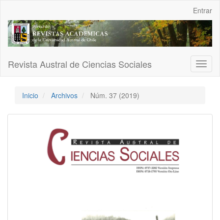
Navegación
Entrar
principal
Contenido
principal
Barra
lateral
Revista Austral de Ciencias Sociales
Toggl
naviga
Inicio
Archivos
Núm. 37 (2019)