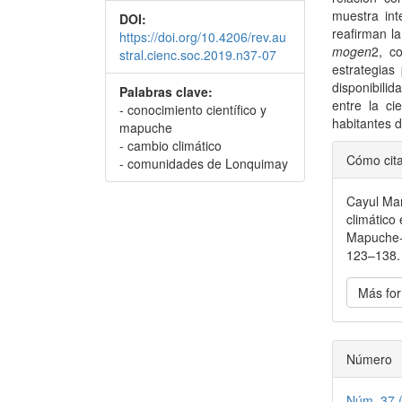
muestra int
DOI:
reafirman l
https://doi.org/10.4206/rev.au
mogen
2, c
stral.cienc.soc.2019.n37-07
estrategias
disponibili
Palabras clave:
entre la cie
- conocimiento científico y
habitantes 
mapuche
Detal
- cambio climático
Cómo cit
- comunidades de Lonquimay
del
Cayul Mar
artícu
climático
Mapuche
123–138. 
Más for
Número
Núm. 37 