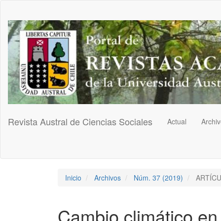
Navegación
principal
Contenido
principal
Barra
lateral
Revista Austral de Ciencias Sociales
Actual
Archi
Inicio
Archivos
Núm. 37 (2019)
ARTÍC
Cambio climático en