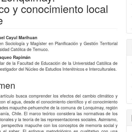
ico y conocimiento local
e
nido
el Cayul Marihuan
n Sociología y Magíster en Planificación y Gestión Territorial
pal
rsidad Católica de Temuco.
laqueo Rapimán
ular de la Facultad de Educación de la Universidad Católica de
lo
stigador del Núcleo de Estudios Interétnicos e Interculturales.
men
 artículo busca comprender los efectos del cambio climático y
con el agua, desde el conocimiento científico y el conocimiento
ades mapuche-pehuenche de la comuna de Lonquimay, región
anía, Chile. El marco teórico considera las normativas de los
onales y la teoría de las representaciones sociales. Asimismo,
a perspectiva mapuche con los conceptos de memoria social y
n el saber. El enfoque metodológico es cualitativo con una