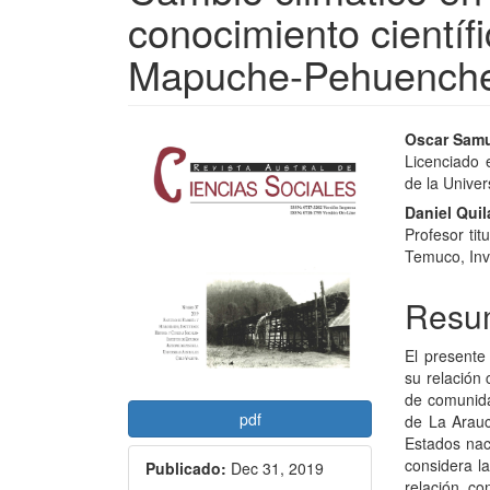
conocimiento científ
Mapuche-Pehuench
Barra
Conte
Oscar Samu
Licenciado e
lateral
princi
de la Unive
del
del
Daniel Qui
Profesor tit
artículo
artícu
Temuco, Inve
Resu
El presente
su relación 
de comunid
pdf
de La Arauc
Estados naci
considera l
Publicado:
Dec 31, 2019
relación co