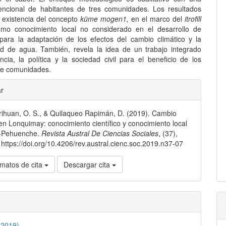
encional de habitantes de tres comunidades. Los resultados
a existencia del concepto
küme mogen
1
,
en el marco del
itrofill
omo conocimiento local no considerado en el desarrollo de
 para la adaptación de los efectos del cambio climático y la
dad de agua. También, revela la idea de un trabajo integrado
ncia, la política y la sociedad civil para el beneficio de los
de comunidades.
les
ar
ihuan, O. S., & Quilaqueo Rapimán, D. (2019). Cambio
lo
 en Lonquimay: conocimiento científico y conocimiento local
-Pehuenche.
Revista Austral De Ciencias Sociales
, (37),
https://doi.org/10.4206/rev.austral.cienc.soc.2019.n37-07
matos de cita
Descargar cita
(2019)