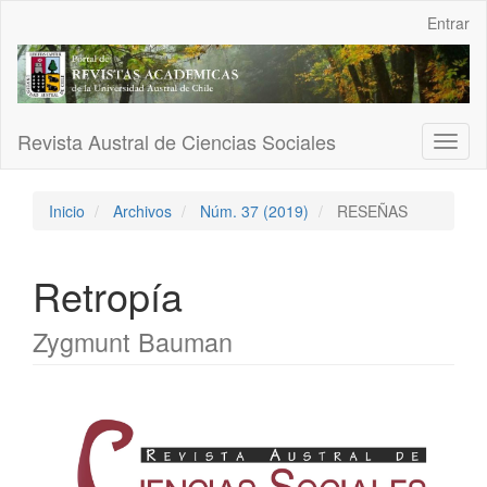
Navegación
Entrar
principal
Contenido
principal
Barra
lateral
Revista Austral de Ciencias Sociales
Toggl
naviga
Inicio
Archivos
Núm. 37 (2019)
RESEÑAS
Retropía
Zygmunt Bauman
Barra
lateral
del