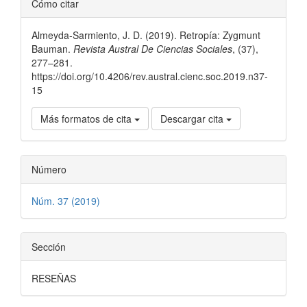
Cómo citar
del
Almeyda-Sarmiento, J. D. (2019). Retropía: Zygmunt
artículo
Bauman.
Revista Austral De Ciencias Sociales
, (37),
277–281.
https://doi.org/10.4206/rev.austral.cienc.soc.2019.n37-
15
Más formatos de cita
Descargar cita
Número
Núm. 37 (2019)
Sección
RESEÑAS