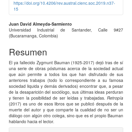
https://doi.org/10.4206/rev.austral.cienc.soc.2019.n37-
15
Contenido
Juan David Almeyda-Sarmiento
Universidad Industrial de Santander, Calle 9#27
principal
(Bucaramanga, Colombia)
del
Resumen
artículo
El ya fallecido Zygmunt Bauman (1925-2017) dejó tras de sí
una serie de obras póstumas acerca de la sociedad actual
que aún permite a todos los que han disfrutado de sus
anteriores trabajos (todo lo correspondiente a su famosa
sociedad liquida y demás derivados) encontrar que, a pesar
de la desaparición del sociólogo, sus últimas ideas perduran
y tienen la posibilidad de ser leídas y trabajadas.
Retropía
(2017) es uno de esos libros que se publicó después de la
muerte del autor y que comparte la cualidad de no ser un
diálogo con algún otro colega, sino que es el propio Bauman
hablando hacia el lector.
Detalles