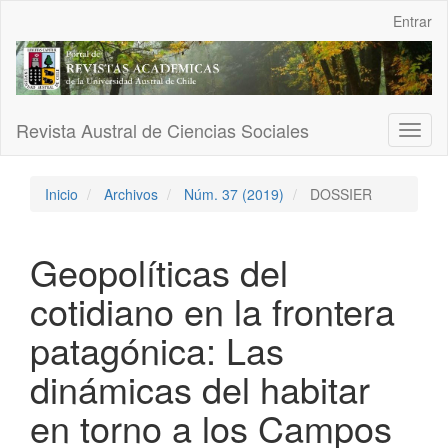
Navegación
Entrar
principal
Contenido
principal
Barra
lateral
Revista Austral de Ciencias Sociales
Toggl
naviga
Inicio
Archivos
Núm. 37 (2019)
DOSSIER
Geopolíticas del
cotidiano en la frontera
patagónica: Las
dinámicas del habitar
en torno a los Campos