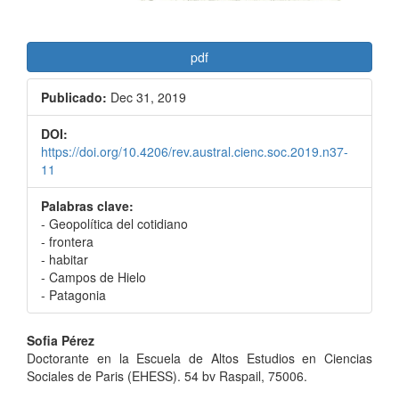
pdf
Publicado:
Dec 31, 2019
DOI:
https://doi.org/10.4206/rev.austral.cienc.soc.2019.n37-
11
Palabras clave:
- Geopolítica del cotidiano
- frontera
- habitar
- Campos de Hielo
- Patagonia
Contenido
Sofia Pérez
Doctorante en la Escuela de Altos Estudios en Ciencias
principal
Sociales de Paris (EHESS). 54 bv Raspail, 75006.