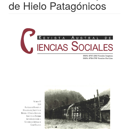
de Hielo Patagónicos
Barra
lateral
del
artículo