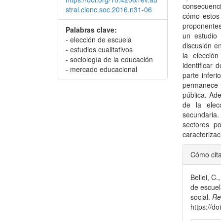
consecuenci
stral.cienc.soc.2016.n31-06
cómo estos 
proponentes
Palabras clave:
un estudio 
- elección de escuela
discusión e
- estudios cualitativos
la elección
- sociología de la educación
identificar 
- mercado educacional
parte infer
permanece f
pública. Ad
de la elec
secundaria
sectores p
caracterizac
Detal
Cómo cit
del
Bellei, C.
artícu
de escuel
social.
Re
https://d