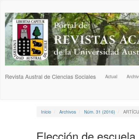
Navegación
principal
Contenido
principal
Barra
lateral
Revista Austral de Ciencias Sociales
Actual
Archi
Inicio
Archivos
Núm. 31 (2016)
ARTÍC
Elección de escuela 