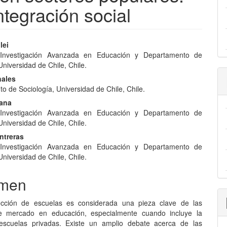
tegración social
nido
lei
Investigación Avanzada en Educación y Departamento de
pal
Universidad de Chile, Chile.
nales
o de Sociología, Universidad de Chile, Chile.
lo
lana
Investigación Avanzada en Educación y Departamento de
Universidad de Chile, Chile.
ntreras
Investigación Avanzada en Educación y Departamento de
Universidad de Chile, Chile.
men
lección de escuelas es considerada una pieza clave de las
e mercado en educación, especialmente cuando incluye la
escuelas privadas. Existe un amplio debate acerca de las