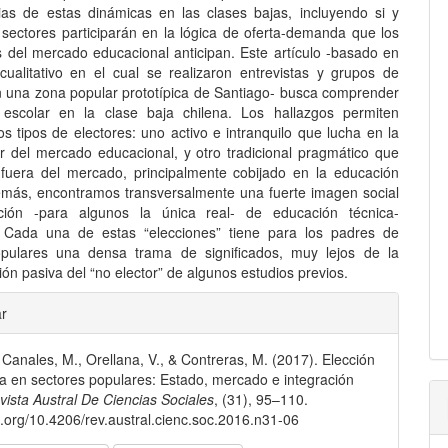
as de estas dinámicas en las clases bajas, incluyendo si y
sectores participarán en la lógica de oferta-demanda que los
 del mercado educacional anticipan. Este artículo -basado en
cualitativo en el cual se realizaron entrevistas y grupos de
n una zona popular prototípica de Santiago- busca comprender
 escolar en la clase baja chilena. Los hallazgos permiten
dos tipos de electores: uno activo e intranquilo que lucha en la
ior del mercado educacional, y otro tradicional pragmático que
uera del mercado, principalmente cobijado en la educación
emás, encontramos transversalmente una fuerte imagen social
ción -para algunos la única real- de educación técnica-
. Cada una de estas “elecciones” tiene para los padres de
opulares una densa trama de significados, muy lejos de la
ión pasiva del “no elector” de algunos estudios previos.
les
ar
, Canales, M., Orellana, V., & Contreras, M. (2017). Elección
lo
a en sectores populares: Estado, mercado e integración
vista Austral De Ciencias Sociales
, (31), 95–110.
oi.org/10.4206/rev.austral.cienc.soc.2016.n31-06