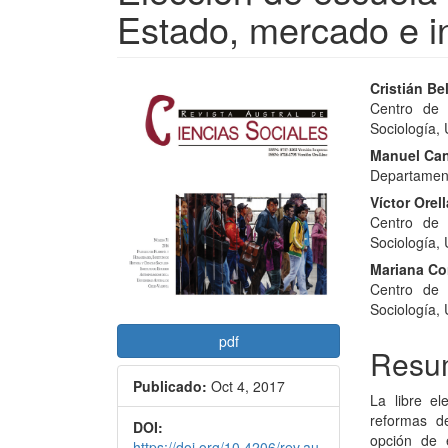
Estado, mercado e in
Barra
Conte
Cristián Bel
Centro de 
lateral
princi
Sociología, 
del
del
Manuel Ca
Departament
artículo
artícu
Víctor Orel
Centro de 
Sociología, 
Mariana Co
Centro de 
Sociología, 
pdf
Resu
Publicado:
Oct 4, 2017
La libre e
reformas d
DOI:
opción de 
https://doi.org/10.4206/rev.au