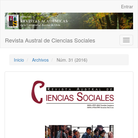
Navegación
Entrar
principal
Contenido
principal
Barra
lateral
Revista Austral de Ciencias Sociales
Toggl
naviga
Inicio
Archivos
Núm. 31 (2016)