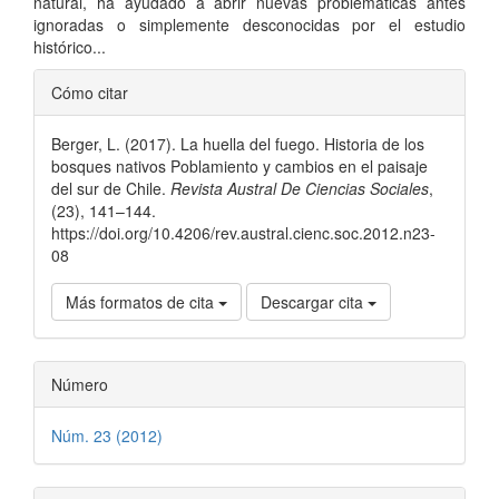
natural, ha ayudado a abrir nuevas problemáticas antes
ignoradas o simplemente desconocidas por el estudio
histórico...
Detalles
Cómo citar
del
Berger, L. (2017). La huella del fuego. Historia de los
artículo
bosques nativos Poblamiento y cambios en el paisaje
del sur de Chile.
Revista Austral De Ciencias Sociales
,
(23), 141–144.
https://doi.org/10.4206/rev.austral.cienc.soc.2012.n23-
08
Más formatos de cita
Descargar cita
Número
Núm. 23 (2012)