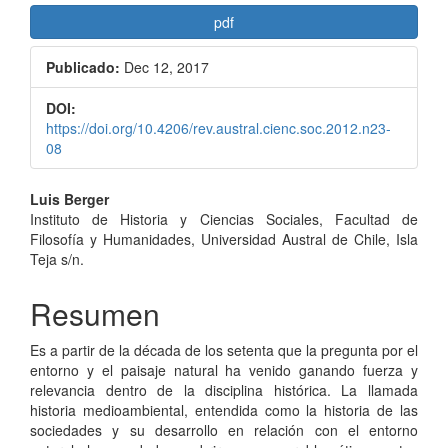
pdf
Publicado:
Dec 12, 2017
DOI:
https://doi.org/10.4206/rev.austral.cienc.soc.2012.n23-
08
Contenido
Luis Berger
Instituto de Historia y Ciencias Sociales, Facultad de
principal
Filosofía y Humanidades, Universidad Austral de Chile, Isla
del
Teja s/n.
artículo
Resumen
Es a partir de la década de los setenta que la pregunta por el
entorno y el paisaje natural ha venido ganando fuerza y
relevancia dentro de la disciplina histórica. La llamada
historia medioambiental, entendida como la historia de las
sociedades y su desarrollo en relación con el entorno