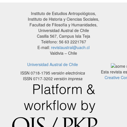
Instituto de Estudios Antropológicos,
Instituto de Historia y Ciencias Sociales,
Facultad de Filosofía y Humanidades,
Universidad Austral de Chile
Casilla 567, Campus Isla Teja
Teléfono: 56 63 2221767
E-mail:
revistaustral@uach.cl
Valdivia – Chile
Universidad Austral de Chile
Esta revista e
ISSN 0718-1795
versión electrónica
Creative Co
ISSN 0717-3202
versión impresa