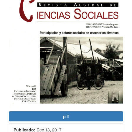
del
artículo
pdf
Publicado:
Dec 13, 2017