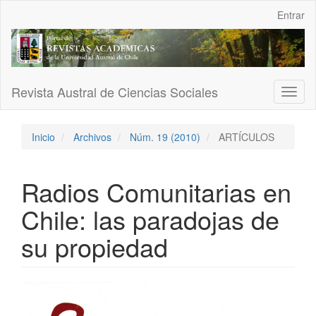
Navegación
Entrar
principal
Contenido
principal
Barra
lateral
Revista Austral de Ciencias Sociales
Toggl
naviga
Inicio
Archivos
Núm. 19 (2010)
ARTÍCULOS
Radios Comunitarias en
Chile: las paradojas de
su propiedad
Barra
lateral