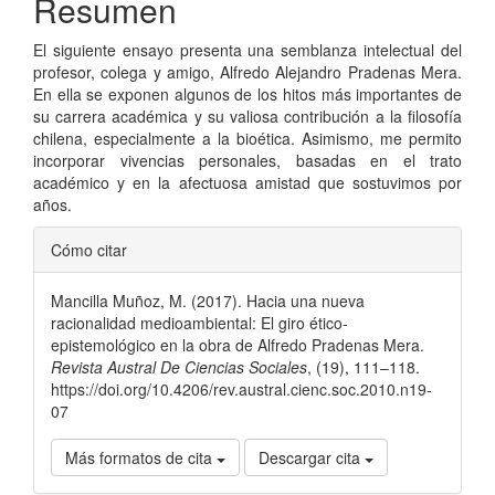
Resumen
artículo
El siguiente ensayo presenta una semblanza intelectual del
profesor, colega y amigo, Alfredo Alejandro Pradenas Mera.
En ella se exponen algunos de los hitos más importantes de
su carrera académica y su valiosa contribución a la filosofía
chilena, especialmente a la bioética. Asimismo, me permito
incorporar vivencias personales, basadas en el trato
académico y en la afectuosa amistad que sostuvimos por
años.
Detalles
Cómo citar
del
Mancilla Muñoz, M. (2017). Hacia una nueva
artículo
racionalidad medioambiental: El giro ético-
epistemológico en la obra de Alfredo Pradenas Mera.
Revista Austral De Ciencias Sociales
, (19), 111–118.
https://doi.org/10.4206/rev.austral.cienc.soc.2010.n19-
07
Más formatos de cita
Descargar cita