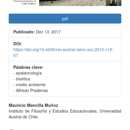
pdf
Publicado:
Dec 13, 2017
DOI:
https://doi.org/10.4206/rev.austral.cienc.soc.2010.n19-
07
Palabras clave:
- epistemología
- bioética
- medio ambiente
- Alfredo Pradenas
Contenido
Mauricio Mancilla Muñoz
Instituto de Filosofía y Estudios Educacionales, Universidad
principal
Austral de Chile.
del