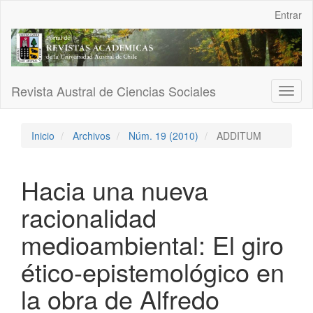
Navegación
Entrar
principal
Contenido
principal
Barra
lateral
Revista Austral de Ciencias Sociales
Toggl
naviga
Inicio
Archivos
Núm. 19 (2010)
ADDITUM
Hacia una nueva
racionalidad
medioambiental: El giro
ético-epistemológico en
la obra de Alfredo