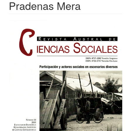
Pradenas Mera
Barra
lateral
del
artículo