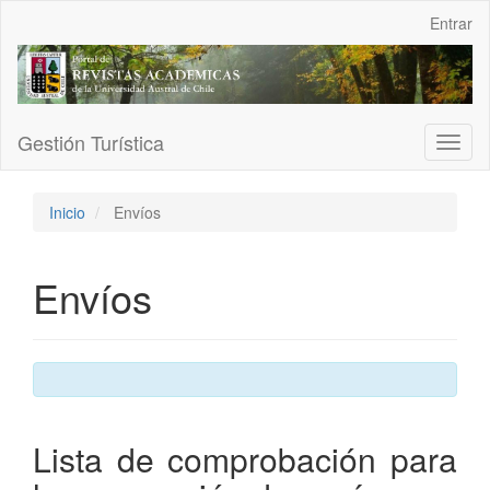
Navegación
Entrar
principal
Contenido
principal
Barra
lateral
Gestión Turística
Toggl
naviga
Inicio
Envíos
Envíos
Lista de comprobación para