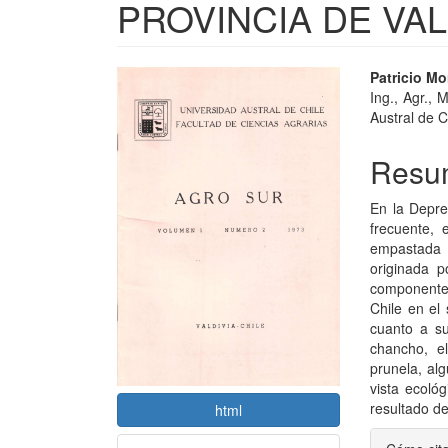
PROVINCIA DE VAL
Barra
Conte
Patricio Mo
Ing., Agr., 
lateral
princi
Austral de Ch
del
del
Resu
artículo
artícu
En la Depre
frecuente, 
empastada 
originada 
componente
Chile en el
cuanto a su
chancho, el
prunela, al
vista ecoló
resultado de
html
Detal