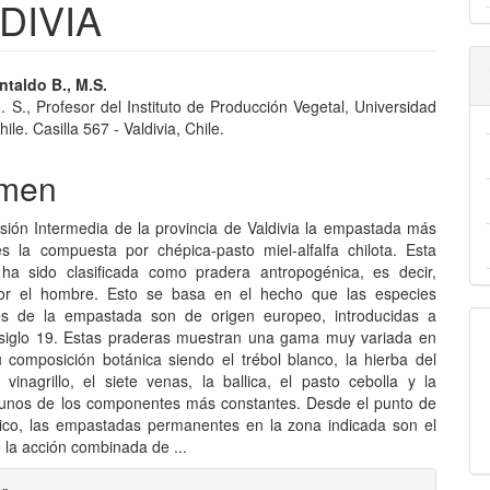
DIVIA
nido
ntaldo B., M.S.
M. S., Profesor del Instituto de Producción Vegetal, Universidad
pal
ile. Casilla 567 - Valdivia, Chile.
men
lo
sión Intermedia de la provincia de Valdivia la empastada más
es la compuesta por chépica-pasto miel-alfalfa chilota. Esta
ha sido clasificada como pradera antropogénica, es decir,
por el hombre. Esto se basa en el hecho que las especies
s de la empastada son de origen europeo, introducidas a
 siglo 19. Estas praderas muestran una gama muy variada en
 composición botánica siendo el trébol blanco, la hierba del
 vinagrillo, el siete venas, la ballica, el pasto cebolla y la
gunos de los componentes más constantes. Desde el punto de
gico, las empastadas permanentes en la zona indicada son el
 la acción combinada de ...
les