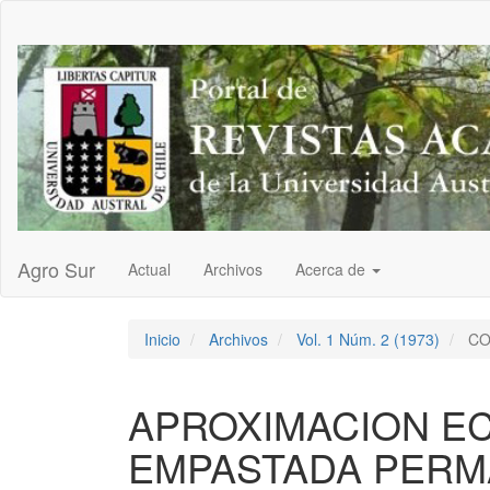
Navegación
principal
Contenido
principal
Barra
lateral
Agro Sur
Actual
Archivos
Acerca de
Inicio
Archivos
Vol. 1 Núm. 2 (1973)
CO
APROXIMACION E
EMPASTADA PERM