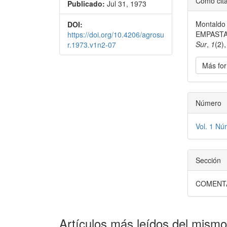
Cómo cit
Publicado:
Jul 31, 1973
del
Montaldo
DOI:
artícu
EMPASTA
https://doi.org/10.4206/agrosu
Sur
,
1
(2)
r.1973.v1n2-07
Más for
Número
Vol. 1 Nú
Sección
COMENT
Artículos más leídos del mismo