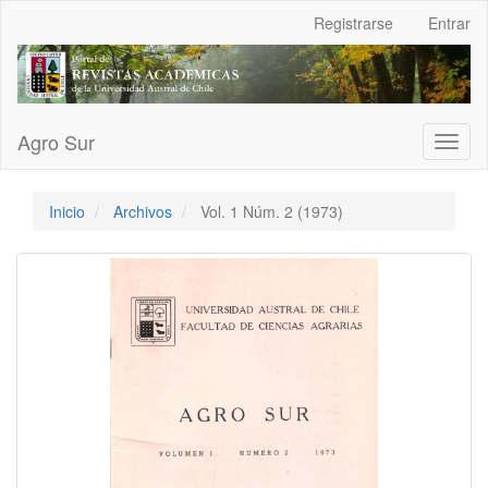
Navegación
Registrarse
Entrar
principal
Contenido
principal
Barra
lateral
Agro Sur
Toggl
naviga
Inicio
Archivos
Vol. 1 Núm. 2 (1973)