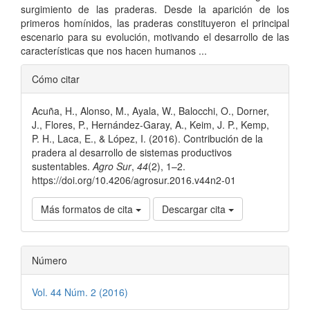
surgimiento de las praderas. Desde la aparición de los
primeros homínidos, las praderas constituyeron el principal
escenario para su evolución, motivando el desarrollo de las
características que nos hacen humanos ...
Detalles
Cómo citar
del
Acuña, H., Alonso, M., Ayala, W., Balocchi, O., Dorner,
artículo
J., Flores, P., Hernández-Garay, A., Keim, J. P., Kemp,
P. H., Laca, E., & López, I. (2016). Contribución de la
pradera al desarrollo de sistemas productivos
sustentables.
Agro Sur
,
44
(2), 1–2.
https://doi.org/10.4206/agrosur.2016.v44n2-01
Más formatos de cita
Descargar cita
Número
Vol. 44 Núm. 2 (2016)