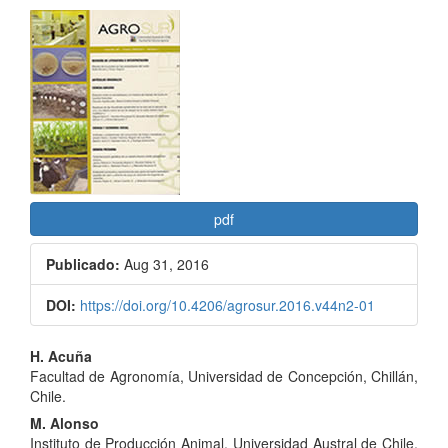
Barra
lateral
del
artículo
pdf
Publicado:
Aug 31, 2016
DOI:
https://doi.org/10.4206/agrosur.2016.v44n2-01
Contenido
H. Acuña
Facultad de Agronomía, Universidad de Concepción, Chillán,
principal
Chile.
del
M. Alonso
Instituto de Producción Animal, Universidad Austral de Chile,