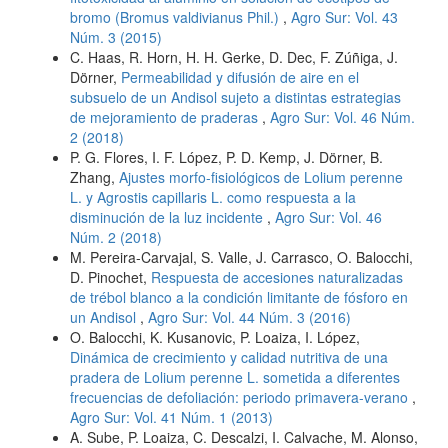
bromo (Bromus valdivianus Phil.)
,
Agro Sur: Vol. 43
Núm. 3 (2015)
C. Haas, R. Horn, H. H. Gerke, D. Dec, F. Zúñiga, J.
Dörner,
Permeabilidad y difusión de aire en el
subsuelo de un Andisol sujeto a distintas estrategias
de mejoramiento de praderas
,
Agro Sur: Vol. 46 Núm.
2 (2018)
P. G. Flores, I. F. López, P. D. Kemp, J. Dörner, B.
Zhang,
Ajustes morfo-fisiológicos de Lolium perenne
L. y Agrostis capillaris L. como respuesta a la
disminución de la luz incidente
,
Agro Sur: Vol. 46
Núm. 2 (2018)
M. Pereira-Carvajal, S. Valle, J. Carrasco, O. Balocchi,
D. Pinochet,
Respuesta de accesiones naturalizadas
de trébol blanco a la condición limitante de fósforo en
un Andisol
,
Agro Sur: Vol. 44 Núm. 3 (2016)
O. Balocchi, K. Kusanovic, P. Loaiza, I. López,
Dinámica de crecimiento y calidad nutritiva de una
pradera de Lolium perenne L. sometida a diferentes
frecuencias de defoliación: periodo primavera-verano
,
Agro Sur: Vol. 41 Núm. 1 (2013)
A. Sube, P. Loaiza, C. Descalzi, I. Calvache, M. Alonso,