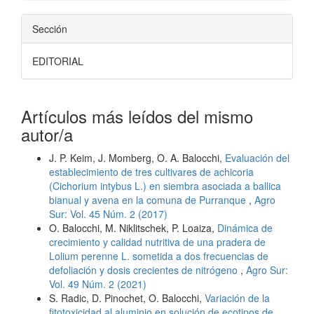
Sección
EDITORIAL
Artículos más leídos del mismo
autor/a
J. P. Keim, J. Momberg, O. A. Balocchi,
Evaluación del
establecimiento de tres cultivares de achicoria
(Cichorium intybus L.) en siembra asociada a ballica
bianual y avena en la comuna de Purranque
,
Agro
Sur: Vol. 45 Núm. 2 (2017)
O. Balocchi, M. Niklitschek, P. Loaiza,
Dinámica de
crecimiento y calidad nutritiva de una pradera de
Lolium perenne L. sometida a dos frecuencias de
defoliación y dosis crecientes de nitrógeno
,
Agro Sur:
Vol. 49 Núm. 2 (2021)
S. Radic, D. Pinochet, O. Balocchi,
Variación de la
fitotoxicidad al aluminio en solución de ecotipos de