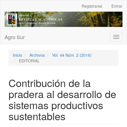
Navegación
Registrarse
Entrar
principal
Contenido
principal
Barra
lateral
Agro Sur
Toggl
naviga
Inicio
Archivos
Vol. 44 Núm. 2 (2016)
EDITORIAL
Contribución de la
pradera al desarrollo de
sistemas productivos
sustentables