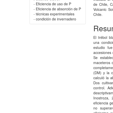
- Eficiencia de uso de P
de Chile, C
- Eficiencia de absorción de P
Volcanic So
- técnicas experimentales
Chile.
- condición de invernadero
Resu
El trébol b
una condici
estudio fu
accesiones 
Se estable
maceteros d
completamen
(DM) y la c
calculó la 
Dos cultiva
control. Ad
descriptiv
Inostroza,
eficiencia g
no superar