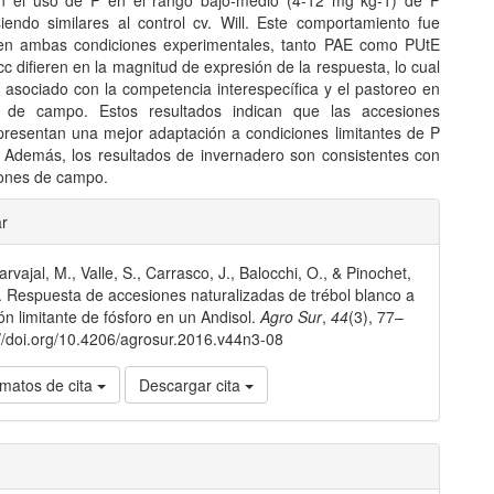
en el uso de P en el rango bajo-medio (4-12 mg kg-1) de P
siendo similares al control cv. Will. Este comportamiento fue
en ambas condiciones experimentales, tanto PAE como PUtE
 difieren en la magnitud de expresión de la respuesta, lo cual
r asociado con la competencia interespecífica y el pastoreo en
s de campo. Estos resultados indican que las accesiones
presentan una mejor adaptación a condiciones limitantes de P
. Además, los resultados de invernadero son consistentes con
iones de campo.
les
ar
rvajal, M., Valle, S., Carrasco, J., Balocchi, O., & Pinochet,
lo
. Respuesta de accesiones naturalizadas de trébol blanco a
ión limitante de fósforo en un Andisol.
Agro Sur
,
44
(3), 77–
://doi.org/10.4206/agrosur.2016.v44n3-08
matos de cita
Descargar cita