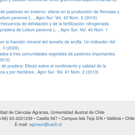
de pastoreo en invierno: efecto en la producción de fitomasa y
Lolium perenne L.
,
Agro Sur: Vol. 43 Núm. 3 (2015)
 frecuencia de defoliación y de la fertilización nitrogenada
a pradera de Lolium perenne L.
,
Agro Sur: Vol. 46 Núm. 1
or la fracción mineral del tamaño de arcilla. Un indicador del
. 3 (2020)
ados a tres comunidades vegetales de pastoreo importantes
(2015)
a de pradera: Efecto sobre el rendimiento y calidad de la
aca y por hectárea
,
Agro Sur: Vol. 41 Núm. 2 (2013)
tad de Ciencias Agrarias, Universidad Austral de Chile
56) 63-2221239 • Casilla 567 • Campus Isla Teja S/N • Valdivia • Chile
E-mail:
agrosur@uach.cl