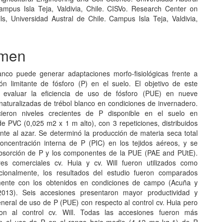
ampus Isla Teja, Valdivia, Chile. CISVo. Research Center on
ils, Universidad Austral de Chile. Campus Isla Teja, Valdivia,
men
lanco puede generar adaptaciones morfo-fisiológicas frente a
ón limitante de fósforo (P) en el suelo. El objetivo de este
e evaluar la eficiencia de uso de fósforo (PUE) en nueve
naturalizadas de trébol blanco en condiciones de invernadero.
cieron niveles crecientes de P disponible en el suelo en
e PVC (0,025 m2 x 1 m alto), con 3 repeticiones, distribuidos
te al azar. Se determinó la producción de materia seca total
oncentración interna de P (PIC) en los tejidos aéreos, y se
absorción de P y los componentes de la PUE (PAE and PUtE).
res comerciales cv. Huia y cv. Will fueron utilizados como
icionalmente, los resultados del estudio fueron comparados
amente con los obtenidos en condiciones de campo (Acuña y
 2013). Seis accesiones presentaron mayor productividad y
eneral de uso de P (PUE) con respecto al control cv. Huia pero
on al control cv. Will. Todas las accesiones fueron más