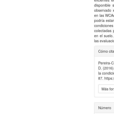
eficientes 
disponible 
observado 
en las WCAcc
podría esta
condicione
colectadas 
en el suelo
las evaluac
Detal
Cómo cit
del
Pereira-Ca
artícu
D. (2016)
la condic
87. https
Más for
Número