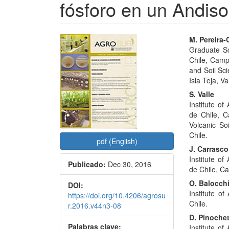
fósforo en un Andiso
Barra
Conte
M. Pereira-
Graduate Sc
lateral
princi
Chile, Campu
del
del
and Soil Sc
Isla Teja, Va
artículo
artícu
S. Valle
Institute of
de Chile, C
Volcanic So
Chile.
pdf (English)
J. Carrasco
Institute of
Publicado:
Dec 30, 2016
de Chile, Ca
O. Balocch
DOI:
Institute o
https://doi.org/10.4206/agrosu
Chile.
r.2016.v44n3-08
D. Pinoche
Palabras clave:
Institute of