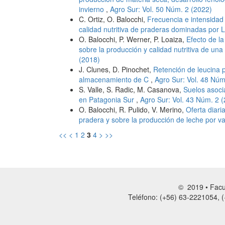
invierno
,
Agro Sur: Vol. 50 Núm. 2 (2022)
C. Ortiz, O. Balocchi,
Frecuencia e intensidad 
calidad nutritiva de praderas dominadas por 
O. Balocchi, P. Werner, P. Loaiza,
Efecto de la
sobre la producción y calidad nutritiva de un
(2018)
J. Clunes, D. Pinochet,
Retención de leucina p
almacenamiento de C
,
Agro Sur: Vol. 48 Núm
S. Valle, S. Radic, M. Casanova,
Suelos asoci
en Patagonia Sur
,
Agro Sur: Vol. 43 Núm. 2 
O. Balocchi, R. Pulido, V. Merino,
Oferta diari
pradera y sobre la producción de leche por v
<<
<
1
2
3
4
>
>>
© 2019 • Facul
Teléfono: (+56) 63-2221054, (+