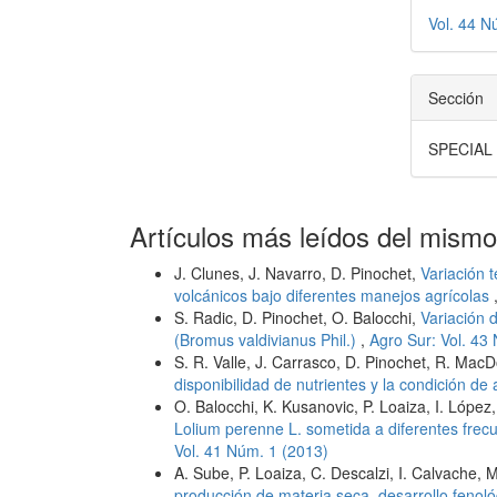
Vol. 44 N
Sección
SPECIAL
Artículos más leídos del mismo
J. Clunes, J. Navarro, D. Pinochet,
Variación 
volcánicos bajo diferentes manejos agrícolas
S. Radic, D. Pinochet, O. Balocchi,
Variación d
(Bromus valdivianus Phil.)
,
Agro Sur: Vol. 43
S. R. Valle, J. Carrasco, D. Pinochet, R. Ma
disponibilidad de nutrientes y la condición de
O. Balocchi, K. Kusanovic, P. Loaiza, I. López
Lolium perenne L. sometida a diferentes frec
Vol. 41 Núm. 1 (2013)
A. Sube, P. Loaiza, C. Descalzi, I. Calvache, 
producción de materia seca, desarrollo fenoló