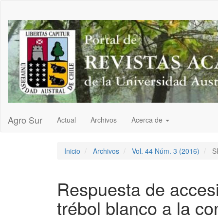
Navegación
principal
Contenido
principal
Barra
lateral
Agro Sur
Actual
Archivos
Acerca de
Inicio
Archivos
Vol. 44 Núm. 3 (2016)
S
Respuesta de accesi
trébol blanco a la co