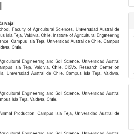
l
nido
Carvajal
hool, Faculty of Agricultural Sciences, Universidad Austral de
pal
s Isla Teja, Valdivia, Chile. Institute of Agricultural Engineering
ience. Campus Isla Teja, Universidad Austral de Chile, Campus
ldivia, Chile.
lo
 Agricultural Engineering and Soil Science. Universidad Austral
ampus Isla Teja, Valdivia, Chile. CISVo. Research Center on
ils, Universidad Austral de Chile. Campus Isla Teja, Valdivia,
 Agricultural Engineering and Soil Science. Universidad Austral
mpus Isla Teja, Valdivia, Chile.
i
f Animal Production. Campus Isla Teja, Universidad Austral de
t
 Agricultural Engineering and Soil Science. Universidad Austral