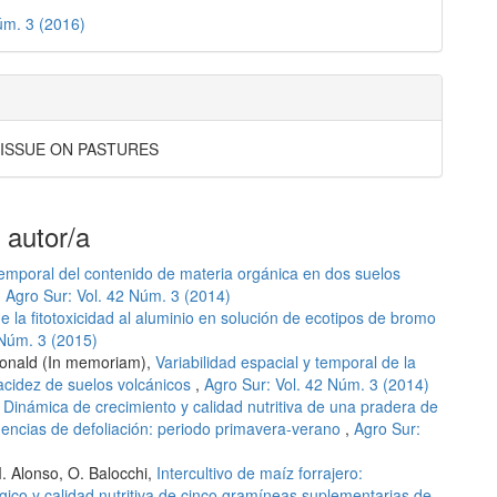
úm. 3 (2016)
 ISSUE ON PASTURES
 autor/a
temporal del contenido de materia orgánica en dos suelos
,
Agro Sur: Vol. 42 Núm. 3 (2014)
e la fitotoxicidad al aluminio en solución de ecotipos de bromo
 Núm. 3 (2015)
cDonald (In memoriam),
Variabilidad espacial y temporal de la
 acidez de suelos volcánicos
,
Agro Sur: Vol. 42 Núm. 3 (2014)
,
Dinámica de crecimiento y calidad nutritiva de una pradera de
uencias de defoliación: periodo primavera-verano
,
Agro Sur:
M. Alonso, O. Balocchi,
Intercultivo de maíz forrajero:
gico y calidad nutritiva de cinco gramíneas suplementarias de