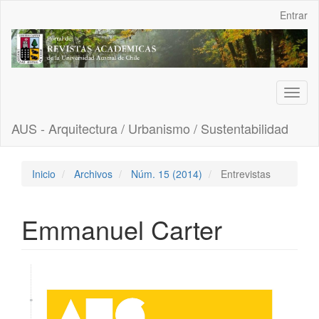
Navegación
Entrar
principal
Contenido
principal
Barra
lateral
Toggl
naviga
AUS - Arquitectura / Urbanismo / Sustentabilidad
Inicio
Archivos
Núm. 15 (2014)
Entrevistas
Emmanuel Carter
Barra
lateral