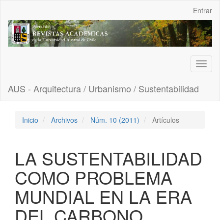
Navegación
Entrar
principal
Contenido
principal
Barra
lateral
Toggl
naviga
AUS - Arquitectura / Urbanismo / Sustentabilidad
Inicio
Archivos
Núm. 10 (2011)
Artículos
LA SUSTENTABILIDAD
COMO PROBLEMA
MUNDIAL EN LA ERA
DEL CARBONO