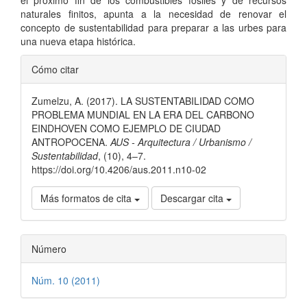
el próximo fin de los combustibles fósiles y de recursos
naturales finitos, apunta a la necesidad de renovar el
concepto de sustentabilidad para preparar a las urbes para
una nueva etapa histórica.
Detalles
Cómo citar
del
Zumelzu, A. (2017). LA SUSTENTABILIDAD COMO
artículo
PROBLEMA MUNDIAL EN LA ERA DEL CARBONO
EINDHOVEN COMO EJEMPLO DE CIUDAD
ANTROPOCENA.
AUS - Arquitectura / Urbanismo /
Sustentabilidad
, (10), 4–7.
https://doi.org/10.4206/aus.2011.n10-02
Más formatos de cita
Descargar cita
Número
Núm. 10 (2011)