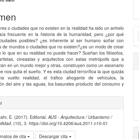
nido
pal
men
E
ares o ciudades que no existen en la realidad ha sido un anhelo
lo
sía frecuente en la historia de la humanidad, pero ¿por qué
u
ciudades posibles? ¿es inherente al ser humano soñar con
es de mundos o ciudades que no existen?¿es un modo de crear
a
 lo que en su realidad no puede hacer? Sueñan los filósofos,
 artistas, cineastas y arquitectos con estas metrópolis que a
izan en un mundo mejor y otras, construyen como un escenario
e nos quita el sueño. Y es esta ciudad terrorífica la que quizás
a vuelto realidad, el tráfico ahogante de vehículos, la
ón del aire y las aguas, los basurales producto del consumo y
les
ar
ahr, E. (2017). Editorial.
AUS - Arquitectura / Urbanismo /
lo
ilidad
, (10), 3. https://doi.org/10.4206/aus.2011.n10-01
matos de cita
Descargar cita