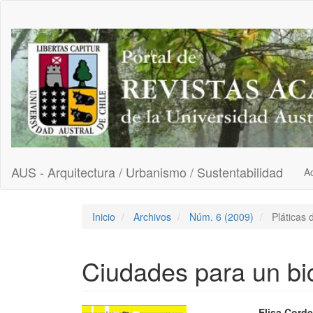
Navegación
principal
Contenido
principal
Barra
lateral
AUS - Arquitectura / Urbanismo / Sustentabilidad
Ac
Inicio
Archivos
Núm. 6 (2009)
Pláticas 
Ciudades para un bi
Elisa Corde