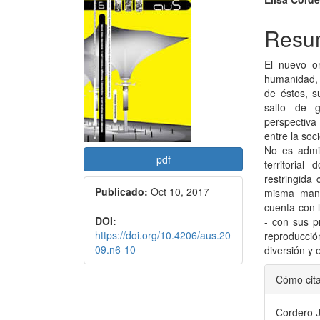
Barra
Conte
lateral
princi
Resu
del
del
El nuevo o
artículo
artícu
humanidad, 
de éstos, s
salto de 
perspectiva
entre la soc
No es admi
pdf
territoria
restringida
Publicado:
Oct 10, 2017
misma mane
cuenta con l
DOI:
- con sus p
https://doi.org/10.4206/aus.20
reproducci
09.n6-10
diversión y 
Detal
Cómo cit
del
Cordero J