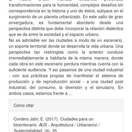
artículo
transformaciones para la humanidad, complejos desafíos sin
correspondencia en la historia y uno de éstos, subyace en el
surgimiento de un planeta urbanizado. En este salto de gran
envergadura, es fundamental abordarlo desde una
perspectiva distinta que debe incorporar la relación dialéctica
que se da entre la sociedad y el espacio urbano.
No es admisible ver las ciudades a modo de un escenario,
un soporte territorial donde se desarrolla la vida urbana. Una
perspectiva tan restringida como la anterior conduce
irremediablemente a habitarla de la misma manera, donde
cada obra en este escenario perdura mientras cuenta con la
suficiente audiencia. Y así pasamos de una ciudad industrial
- con sus prácticas propias de manifestar el sistema de
producción y de reproducción social - a una ciudad post
industrial, del consumo, la diversión y el simulacro. En
ambos casos, estamos frente a ...
Detalles
Cómo citar
del
Cordero Jahr, E. (2017). Ciudades para un
artículo
bicentenario.
AUS - Arquitectura / Urbanismo /
Sustentabilidad
, (6), 35.