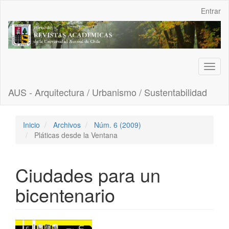
Navegación
Entrar
principal
Contenido
principal
Barra
lateral
Toggl
naviga
AUS - Arquitectura / Urbanismo / Sustentabilidad
Inicio
Archivos
Núm. 6 (2009)
Pláticas desde la Ventana
Ciudades para un
bicentenario
Barra