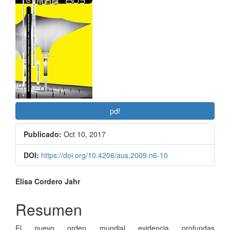
lateral
del
artículo
pdf
Publicado:
Oct 10, 2017
DOI:
https://doi.org/10.4206/aus.2009.n6-10
Contenido
Elisa Cordero Jahr
principal
Resumen
del
El nuevo orden mundial evidencia profundas