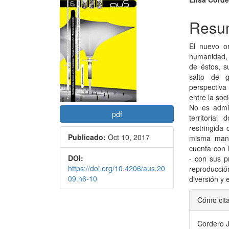
Barra
Conte
lateral
princi
Resu
del
del
El nuevo o
artículo
artícu
humanidad, 
de éstos, s
salto de 
perspectiva
entre la soc
No es admi
pdf
territoria
restringida
Publicado:
Oct 10, 2017
misma mane
cuenta con l
DOI:
- con sus p
https://doi.org/10.4206/aus.20
reproducci
09.n6-10
diversión y 
Detal
Cómo cit
del
Cordero J