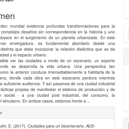
nido
pal
men
E
rden mundial evidencia profundas transformaciones para la
lo
complejos desafíos sin correspondencia en la historia y uno
u
ubyace en el surgimiento de un planeta urbanizado. En este
gran envergadura, es fundamental abordarlo desde una
a
 distinta que debe incorporar la relación dialéctica que se da
iedad y el espacio urbano.
sible ver las ciudades a modo de un escenario, un soporte
l donde se desarrolla la vida urbana. Una perspectiva tan
 como la anterior conduce irremediablemente a habitarla de la
ra, donde cada obra en este escenario perdura mientras
a suficiente audiencia. Y así pasamos de una ciudad industrial
rácticas propias de manifestar el sistema de producción y de
ón social - a una ciudad post industrial, del consumo, la
el simulacro. En ambos casos, estamos frente a ...
les
ar
ahr, E. (2017). Ciudades para un bicentenario.
AUS -