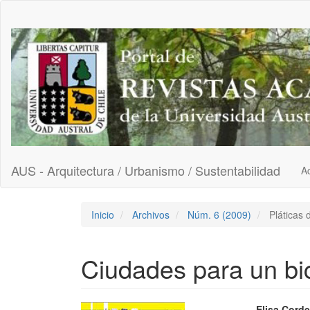
Navegación
principal
Contenido
principal
Barra
lateral
AUS - Arquitectura / Urbanismo / Sustentabilidad
Ac
Inicio
Archivos
Núm. 6 (2009)
Pláticas 
Ciudades para un bi
Elisa Corde