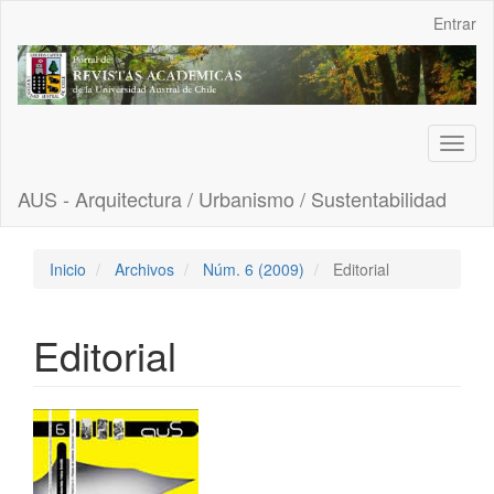
Navegación
Entrar
principal
Contenido
principal
Barra
lateral
Toggl
naviga
AUS - Arquitectura / Urbanismo / Sustentabilidad
Inicio
Archivos
Núm. 6 (2009)
Editorial
Editorial
Barra
lateral