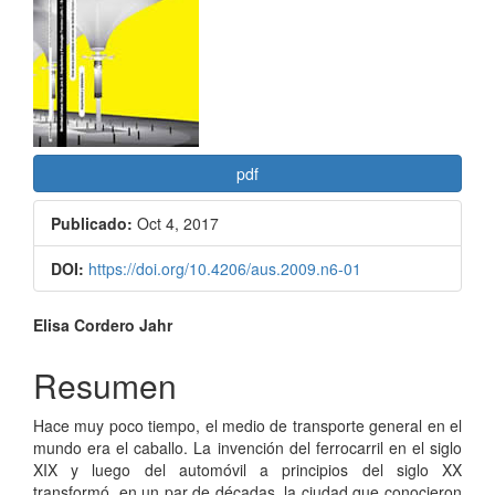
del
artículo
pdf
Publicado:
Oct 4, 2017
DOI:
https://doi.org/10.4206/aus.2009.n6-01
Contenido
Elisa Cordero Jahr
principal
Resumen
del
Hace muy poco tiempo, el medio de transporte general en el
artículo
mundo era el caballo. La invención del ferrocarril en el siglo
XIX y luego del automóvil a principios del siglo XX
transformó, en un par de décadas, la ciudad que conocieron