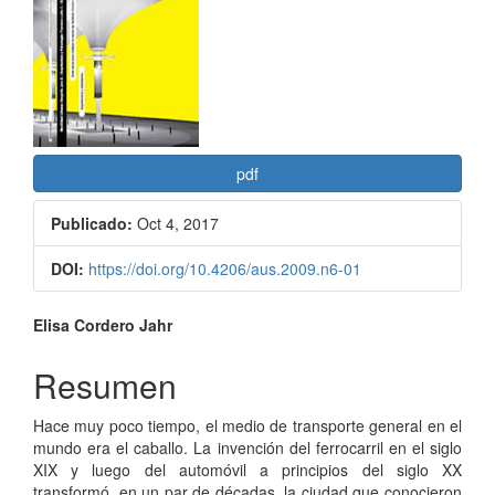
del
artículo
pdf
Publicado:
Oct 4, 2017
DOI:
https://doi.org/10.4206/aus.2009.n6-01
Contenido
Elisa Cordero Jahr
principal
Resumen
del
Hace muy poco tiempo, el medio de transporte general en el
artículo
mundo era el caballo. La invención del ferrocarril en el siglo
XIX y luego del automóvil a principios del siglo XX
transformó, en un par de décadas, la ciudad que conocieron