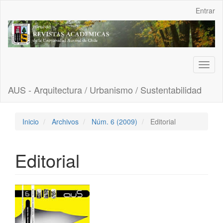
Navegación
Entrar
principal
Contenido
principal
Barra
lateral
Toggl
naviga
AUS - Arquitectura / Urbanismo / Sustentabilidad
Inicio
Archivos
Núm. 6 (2009)
Editorial
Editorial
Barra
lateral