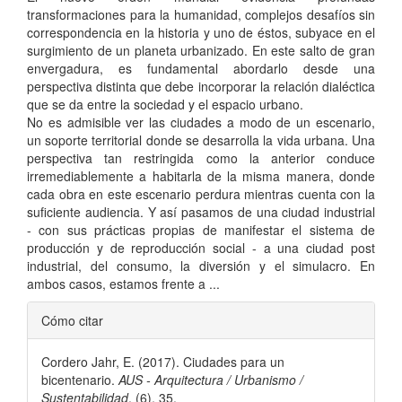
artículo
transformaciones para la humanidad, complejos desafíos sin
correspondencia en la historia y uno de éstos, subyace en el
surgimiento de un planeta urbanizado. En este salto de gran
envergadura, es fundamental abordarlo desde una
perspectiva distinta que debe incorporar la relación dialéctica
que se da entre la sociedad y el espacio urbano.
No es admisible ver las ciudades a modo de un escenario,
un soporte territorial donde se desarrolla la vida urbana. Una
perspectiva tan restringida como la anterior conduce
irremediablemente a habitarla de la misma manera, donde
cada obra en este escenario perdura mientras cuenta con la
suficiente audiencia. Y así pasamos de una ciudad industrial
- con sus prácticas propias de manifestar el sistema de
producción y de reproducción social - a una ciudad post
industrial, del consumo, la diversión y el simulacro. En
ambos casos, estamos frente a ...
Detalles
Cómo citar
del
Cordero Jahr, E. (2017). Ciudades para un
artículo
bicentenario.
AUS - Arquitectura / Urbanismo /
Sustentabilidad
, (6), 35.