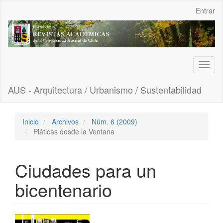
Navegación
Entrar
principal
Contenido
principal
Barra
lateral
Toggl
naviga
AUS - Arquitectura / Urbanismo / Sustentabilidad
Inicio
Archivos
Núm. 6 (2009)
Pláticas desde la Ventana
Ciudades para un
bicentenario
Barra