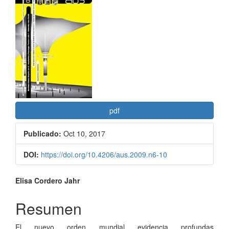
lateral
del
artículo
pdf
Publicado:
Oct 10, 2017
DOI:
https://doi.org/10.4206/aus.2009.n6-10
Contenido
Elisa Cordero Jahr
principal
Resumen
del
El nuevo orden mundial evidencia profundas