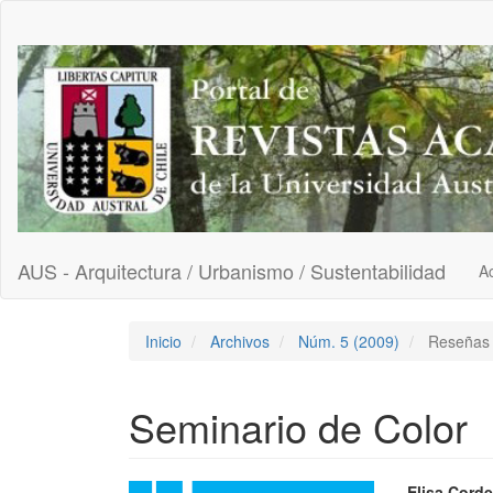
Navegación
principal
Contenido
principal
Barra
lateral
AUS - Arquitectura / Urbanismo / Sustentabilidad
Ac
Inicio
Archivos
Núm. 5 (2009)
Reseñas
Seminario de Color
Elisa Corde