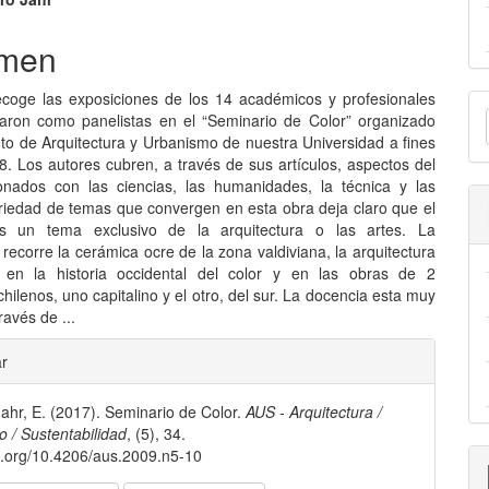
nido
pal
men
E
recoge las exposiciones de los 14 académicos y profesionales
lo
paron como panelistas en el “Seminario de Color” organizado
u
tuto de Arquitectura y Urbanismo de nuestra Universidad a fines
8. Los autores cubren, a través de sus artículos, aspectos del
a
ionados con las ciencias, las humanidades, la técnica y las
ariedad de temas que convergen en esta obra deja claro que el
s un tema exclusivo de la arquitectura o las artes. La
recorre la cerámica ocre de la zona valdiviana, la arquitectura
 en la historia occidental del color y en las obras de 2
chilenos, uno capitalino y el otro, del sur. La docencia esta muy
ravés de ...
les
ar
ahr, E. (2017). Seminario de Color.
AUS - Arquitectura /
lo
 / Sustentabilidad
, (5), 34.
oi.org/10.4206/aus.2009.n5-10