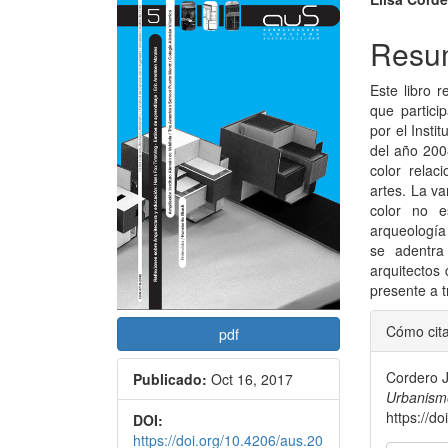
Barra
Conte
lateral
princi
Resu
del
del
Este libro 
artículo
artícu
que partici
por el Insti
del año 200
color relac
artes. La v
color no e
arqueología 
se adentra
arquitectos 
presente a t
Detal
Cómo cit
pdf
del
Cordero J
Publicado:
Oct 16, 2017
artícu
Urbanismo
https://d
DOI:
https://doi.org/10.4206/aus.20