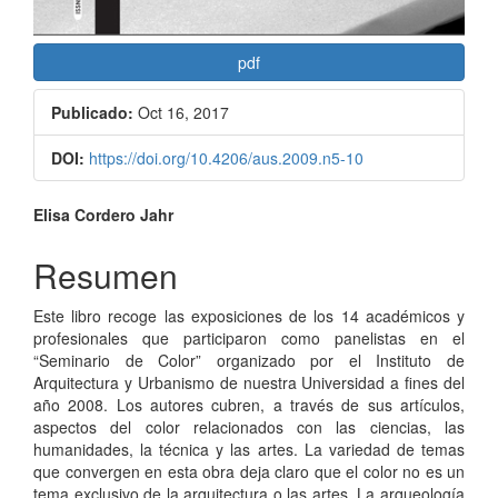
pdf
Publicado:
Oct 16, 2017
DOI:
https://doi.org/10.4206/aus.2009.n5-10
Contenido
Elisa Cordero Jahr
principal
Resumen
del
Este libro recoge las exposiciones de los 14 académicos y
artículo
profesionales que participaron como panelistas en el
“Seminario de Color” organizado por el Instituto de
Arquitectura y Urbanismo de nuestra Universidad a fines del
año 2008. Los autores cubren, a través de sus artículos,
aspectos del color relacionados con las ciencias, las
humanidades, la técnica y las artes. La variedad de temas
que convergen en esta obra deja claro que el color no es un
tema exclusivo de la arquitectura o las artes. La arqueología