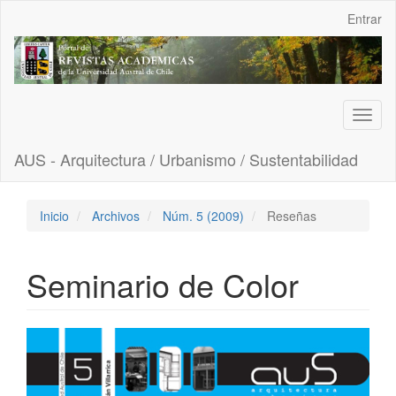
Navegación
Entrar
principal
Contenido
principal
Barra
lateral
Toggl
naviga
AUS - Arquitectura / Urbanismo / Sustentabilidad
Inicio
Archivos
Núm. 5 (2009)
Reseñas
Seminario de Color
Barra
lateral