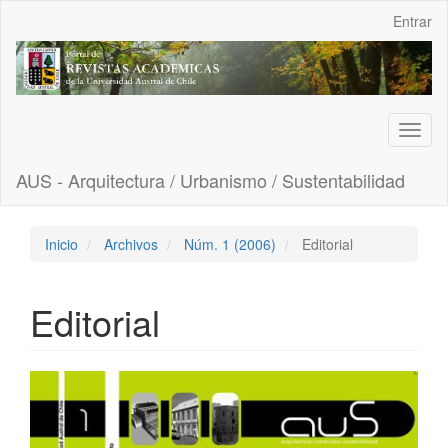
Navegación
Entrar
principal
Contenido
principal
Barra
lateral
Toggl
naviga
AUS - Arquitectura / Urbanismo / Sustentabilidad
Inicio
Archivos
Núm. 1 (2006)
Editorial
Editorial
Barra
lateral