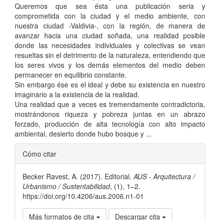
Queremos que sea ésta una publicación seria y
comprometida con la ciudad y el medio ambiente, con
nuestra ciudad -Valdivia-, con la región, de manera de
avanzar hacia una ciudad soñada, una realidad posible
donde las necesidades individuales y colectivas se vean
resueltas sin el detrimento de la naturaleza, entendiendo que
los seres vivos y los demás elementos del medio deben
permanecer en equilibrio constante.
Sin embargo ése es el ideal y debe su existencia en nuestro
imaginario a la existencia de la realidad.
Una realidad que a veces es tremendamente contradictoria,
mostrándonos riqueza y pobreza juntas en un abrazo
forzado, producción de alta tecnología con alto impacto
ambiental, desierto donde hubo bosque y ...
Detalles
Cómo citar
del
Becker Ravest, A. (2017). Editorial.
AUS - Arquitectura /
artículo
Urbanismo / Sustentabilidad
, (1), 1–2.
https://doi.org/10.4206/aus.2006.n1-01
Más formatos de cita
Descargar cita