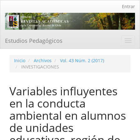
Navegación
Entrar
principal
Contenido
principal
Barra
lateral
Estudios Pedagógicos
Toggl
navig
Inicio
Archivos
Vol. 43 Núm. 2 (2017)
INVESTIGACIONES
Variables influyentes
en la conducta
ambiental en alumnos
de unidades
educativas, región de