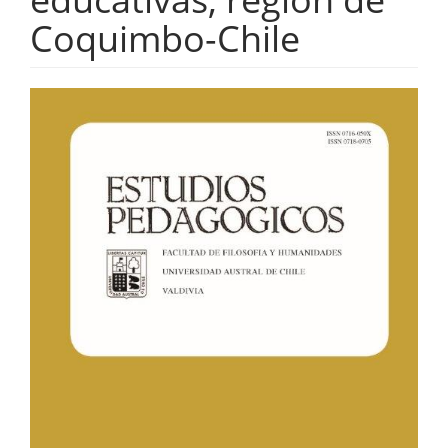
Coquimbo-Chile
Barra
lateral
del
artículo