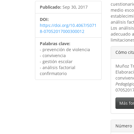
cuestionar
Publicado:
Sep 30, 2017
medio escol
estableci
DOI:
análisis fac
https://doi.org/10.4067/S071
Los análisi
8-07052017000300012
adecuado al
limitacione
Palabras clave:
Detal
- prevención de violencia
Cómo cit
- convivencia
del
- gestión escolar
Muñoz Tro
artíc
- análisis factorial
Elaboraci
confirmatorio
convivenc
Pedagógi
0705201
Más fo
Número