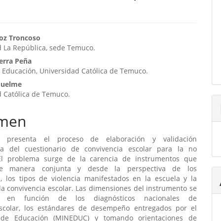
enido
oz Troncoso
d La República, sede Temuco.
ipal
erra Peña
 Educación, Universidad Católica de Temuco.
ulo
quelme
d Católica de Temuco.
men
o presenta el proceso de elaboración y validación
ca del cuestionario de convivencia escolar para la no
 El problema surge de la carencia de instrumentos que
e manera conjunta y desde la perspectiva de los
s, los tipos de violencia manifestados en la escuela y la
la convivencia escolar. Las dimensiones del instrumento se
on en función de los diagnósticos nacionales de
escolar, los estándares de desempeño entregados por el
o de Educación (MINEDUC) y tomando orientaciones de