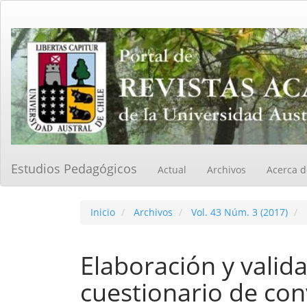
Navegación
principal
Contenido
principal
Barra
lateral
Estudios Pedagógicos
Actual
Archivos
Acerca 
Inicio
Archivos
Vol. 43 Núm. 3 (2017)
Elaboración y valid
cuestionario de con