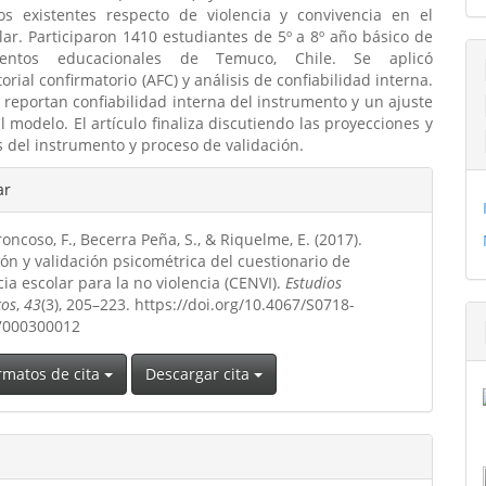
ios existentes respecto de violencia y convivencia en el
ar. Participaron 1410 estudiantes de 5º a 8º año básico de
mientos educacionales de Temuco, Chile. Se aplicó
torial confirmatorio (AFC) y análisis de confiabilidad interna.
s reportan confiabilidad interna del instrumento y un ajuste
 modelo. El artículo finaliza discutiendo las proyecciones y
s del instrumento y proceso de validación.
les
ar
ncoso, F., Becerra Peña, S., & Riquelme, E. (2017).
ulo
ón y validación psicométrica del cuestionario de
ia escolar para la no violencia (CENVI).
Estudios
cos
,
43
(3), 205–223. https://doi.org/10.4067/S0718-
7000300012
rmatos de cita
Descargar cita