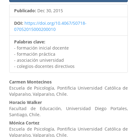
Publicado:
Dec 30, 2015
DOI:
https://doi.org/10.4067/S0718-
07052015000200010
Palabras clave:
- formación inicial docente
- formación práctica
- asociación universidad
- colegios-docentes directivos
Contenido
Carmen Montecinos
Escuela de Psicología, Pontificia Universidad Católica de
principal
Valparaíso, Valparaíso, Chile.
del
Horacio Walker
Facultad de Educación, Universidad Diego Portales,
artículo
Santiago, Chile.
Mónica Cortez
Escuela de Psicología, Pontificia Universidad Católica de
Valparaíso, Valparaíso, Chile.