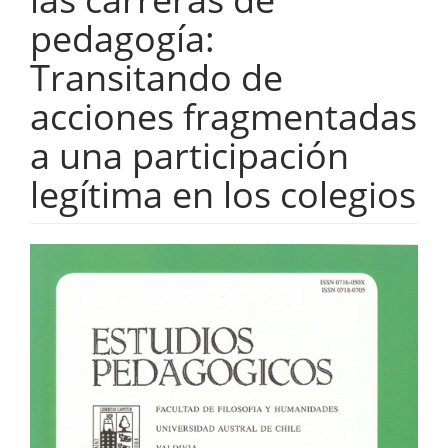
pedagogía:
Transitando de
acciones fragmentadas
a una participación
legítima en los colegios
Barra
lateral
del
artículo