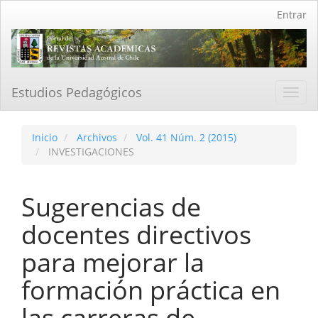
Navegación
Entrar
principal
Contenido
principal
Barra
lateral
Estudios Pedagógicos
Toggl
navig
Inicio
Archivos
Vol. 41 Núm. 2 (2015)
INVESTIGACIONES
Sugerencias de
docentes directivos
para mejorar la
formación práctica en
las carreras de