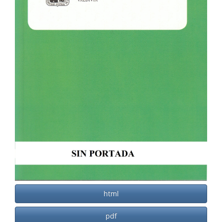
html
pdf