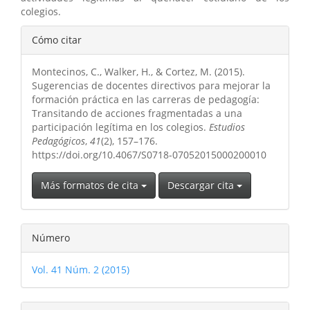
colegios.
Detalles
Cómo citar
del
Montecinos, C., Walker, H., & Cortez, M. (2015).
artículo
Sugerencias de docentes directivos para mejorar la
formación práctica en las carreras de pedagogía:
Transitando de acciones fragmentadas a una
participación legítima en los colegios.
Estudios
Pedagógicos
,
41
(2), 157–176.
https://doi.org/10.4067/S0718-07052015000200010
Más formatos de cita
Descargar cita
Número
Vol. 41 Núm. 2 (2015)