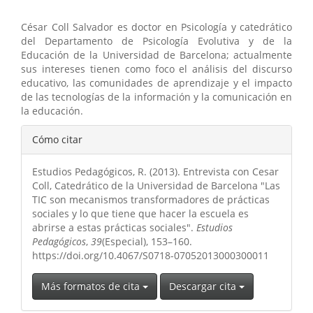
César Coll Salvador es doctor en Psicología y catedrático
del Departamento de Psicología Evolutiva y de la
Educación de la Universidad de Barcelona; actualmente
sus intereses tienen como foco el análisis del discurso
educativo, las comunidades de aprendizaje y el impacto
de las tecnologías de la información y la comunicación en
la educación.
Detalles
Cómo citar
del
Estudios Pedagógicos, R. (2013). Entrevista con Cesar
artículo
Coll, Catedrático de la Universidad de Barcelona "Las
TIC son mecanismos transformadores de prácticas
sociales y lo que tiene que hacer la escuela es
abrirse a estas prácticas sociales".
Estudios
Pedagógicos
,
39
(Especial), 153–160.
https://doi.org/10.4067/S0718-07052013000300011
Más formatos de cita
Descargar cita