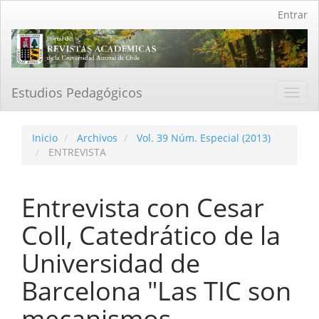
Navegación
Entrar
principal
Contenido
principal
Barra
lateral
Estudios Pedagógicos
Toggl
navig
Inicio
Archivos
Vol. 39 Núm. Especial (2013)
ENTREVISTA
Entrevista con Cesar
Coll, Catedrático de la
Universidad de
Barcelona "Las TIC son
mecanismos